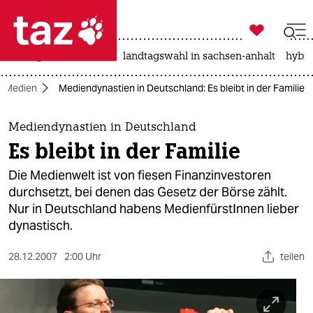

taz zahl ich
niedrigwasser
rente
landtagswahl in sachsen-anhalt
hybri

taz zahl ich
Medien
Mediendynastien in Deutschland: Es bleibt in der Familie
taz zahl ich
themen
Mediendynastien in Deutschland
Es bleibt in der Familie
politik
Die Medienwelt ist von fiesen Finanzinvestoren
öko
durchsetzt, bei denen das Gesetz der Börse zählt.
Nur in Deutschland habens MedienfürstInnen lieber
gesellschaft
dynastisch.
kultur
28.12.2007
2:00 Uhr
teilen
sport