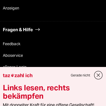
Anzeigen
Fragen & Hilfe
Feedback
Aboservice
ePaper Login
taz
zahl ich
Gerade nicht

Downloads für Abonnierende
Links lesen, rechts
bekämpfen
© 2026 taz Verlags und Vertriebs GmbH
Alle Rechte vorbehalten. Bei rechtlichen Fragen oder für Genehmigungen
Mit doppelter Kraft für eine offene Gesellschaft!