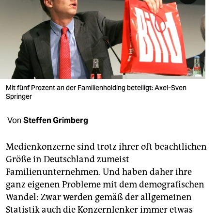
berlin
nord
wahrheit
verlag
verlag
Mit fünf Prozent an der Familienholding beteiligt: Axel-Sven
Springer
veranstaltungen
Von
Steffen Grimberg
shop
fragen & hilfe
Medienkonzerne sind trotz ihrer oft beachtlichen
Größe in Deutschland zumeist
unterstützen
Familienunternehmen. Und haben daher ihre
abo
ganz eigenen Probleme mit dem demografischen
Wandel: Zwar werden gemäß der allgemeinen
genossenschaft
Statistik auch die Konzernlenker immer etwas