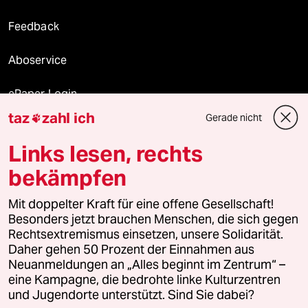
Feedback
Aboservice
ePaper Login
taz
zahl ich
Gerade nicht

Downloads für Abonnierende
Links lesen, rechts
bekämpfen
© 2026 taz Verlags und Vertriebs GmbH
Mit doppelter Kraft für eine offene Gesellschaft!
Alle Rechte vorbehalten. Bei rechtlichen Fragen oder für Genehmigungen
wenden Sie sich bitte an
lizenzen@taz.de
Besonders jetzt brauchen Menschen, die sich gegen
Rechtsextremismus einsetzen, unsere Solidarität.
Daher gehen 50 Prozent der Einnahmen aus
Feedback
Redaktionsstatut
Kommune-Richtlinien
KI-
Neuanmeldungen an „Alles beginnt im Zentrum“ –
eine Kampagne, die bedrohte linke Kulturzentren
Leitlinie
Informant
Datenschutz
Impressum
AGB
und Jugendorte unterstützt. Sind Sie dabei?