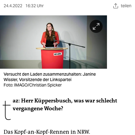
berlin
24.4.2022
16:32 Uhr
teilen
nord
wahrheit
verlag
verlag
veranstaltungen
Versucht den Laden zusammenzuhalten: Janine
shop
Wissler, Vorsitzende der Linkspartei
Foto: IMAGO/Christian Spicker
fragen & hilfe
t
unterstützen
az: Herr Küppersbusch, was war schlecht
vergangene Woche?
abo
genossenschaft
Das Kopf-an-Kopf-Rennen in NRW.