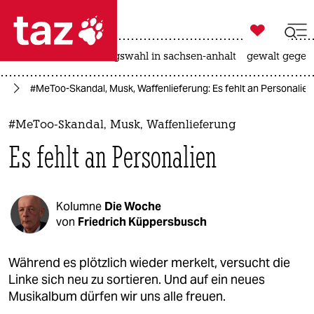

taz zahl ich
hitze
surfen
landtagswahl in sachsen-anhalt
gewalt gegen

taz zahl ich
en
#MeToo-Skandal, Musk, Waffenlieferung: Es fehlt an Perso­nalien
taz zahl ich
themen
#MeToo-Skandal, Musk, Waffenlieferung
Es fehlt an Perso­nalien
politik
öko
Kolumne
Die Woche
gesellschaft
von
Friedrich Küppersbusch
kultur
Während es plötzlich wieder merkelt, versucht die
Linke sich neu zu sortieren. Und auf ein neues
sport
Musikalbum dürfen wir uns alle freuen.