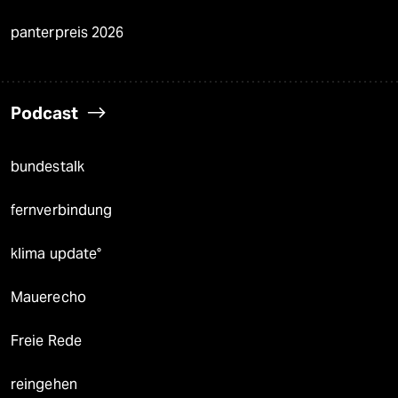
panterpreis 2026
Podcast
bundestalk
fernverbindung
klima update°
Mauerecho
Freie Rede
reingehen