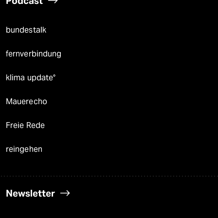
Podcast
bundestalk
fernverbindung
klima update°
Mauerecho
Freie Rede
reingehen
Newsletter