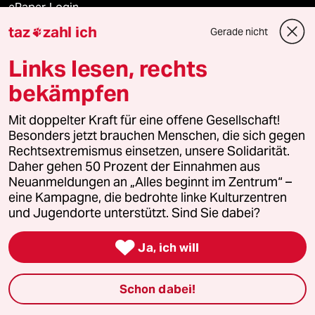
ePaper Login
taz
zahl ich
Gerade nicht

Downloads für Abonnierende
Links lesen, rechts
bekämpfen
© 2026 taz Verlags und Vertriebs GmbH
Mit doppelter Kraft für eine offene Gesellschaft!
Alle Rechte vorbehalten. Bei rechtlichen Fragen oder für Genehmigungen
wenden Sie sich bitte an
lizenzen@taz.de
Besonders jetzt brauchen Menschen, die sich gegen
Rechtsextremismus einsetzen, unsere Solidarität.
Daher gehen 50 Prozent der Einnahmen aus
Feedback
Redaktionsstatut
Kommune-Richtlinien
KI-
Neuanmeldungen an „Alles beginnt im Zentrum“ –
eine Kampagne, die bedrohte linke Kulturzentren
Leitlinie
Informant
Datenschutz
Impressum
AGB
und Jugendorte unterstützt. Sind Sie dabei?
Seitenwende
Einwilligungen widerrufen (Ads)

Ja, ich will
Schon dabei!