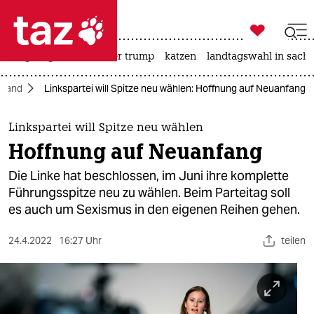

taz zahl ich
bergsteigen
usa unter trump
katzen
landtagswahl in sachs

taz zahl ich
hland
Linkspartei will Spitze neu wählen: Hoffnung auf Neuanfang
taz zahl ich
themen
Linkspartei will Spitze neu wählen
Hoffnung auf Neuanfang
politik
Die Linke hat beschlossen, im Juni ihre komplette
öko
Führungsspitze neu zu wählen. Beim Parteitag soll
es auch um Sexismus in den eigenen Reihen gehen.
gesellschaft
24.4.2022
16:27 Uhr
teilen
kultur
sport