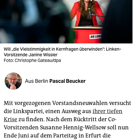
berlin
nord
wahrheit
verlag
Will „die Vielstimmigkeit in Kernfragen überwinden“: Linken-
verlag
Vorsitzende Janine Wissler
Foto: Christophe Gateau/dpa
veranstaltungen
shop
Aus Berlin
Pascal Beucker
fragen & hilfe
Mit vorgezogenen Vorstandsneuwahlen versucht
unterstützen
die Linkspartei, einen Ausweg aus
ihrer tiefen
abo
Krise
zu finden. Nach dem Rücktritt der Co-
Vorsitzenden Susanne Hennig-Wellsow soll nun
genossenschaft
Ende Juni auf dem Parteitag in Erfurt die