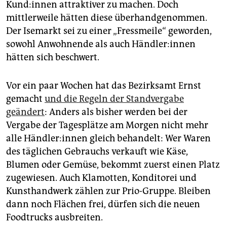
Kun­d:in­nen attraktiver zu machen. Doch
mittlerweile hätten diese überhandgenommen.
Der Isemarkt sei zu einer „Fressmeile“ geworden,
sowohl Anwohnende als auch Händ­le­r:in­nen
hätten sich beschwert.
Vor ein paar Wochen hat das Bezirksamt Ernst
gemacht
und die Regeln der Standvergabe
geändert
: Anders als bisher werden bei der
Vergabe der Tagesplätze am Morgen nicht mehr
alle Händ­le­r:in­nen gleich behandelt: Wer Waren
des täglichen Gebrauchs verkauft wie Käse,
Blumen oder Gemüse, bekommt zuerst einen Platz
zugewiesen. Auch Klamotten, Konditorei und
Kunsthandwerk zählen zur Prio-Gruppe. Bleiben
dann noch Flächen frei, dürfen sich die neuen
Foodtrucks ausbreiten.