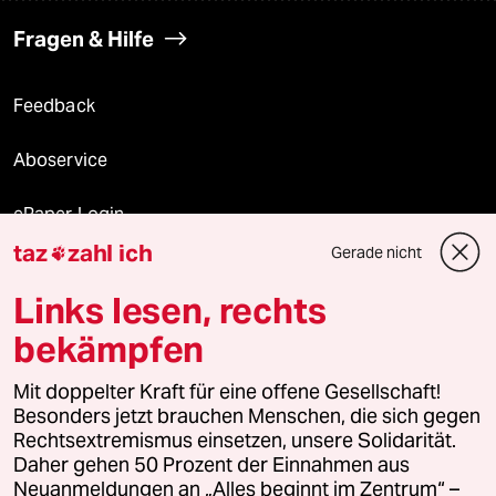
Fragen & Hilfe
Feedback
Aboservice
ePaper Login
taz
zahl ich
Gerade nicht

Downloads für Abonnierende
Links lesen, rechts
bekämpfen
© 2026 taz Verlags und Vertriebs GmbH
Mit doppelter Kraft für eine offene Gesellschaft!
Alle Rechte vorbehalten. Bei rechtlichen Fragen oder für Genehmigungen
wenden Sie sich bitte an
lizenzen@taz.de
Besonders jetzt brauchen Menschen, die sich gegen
Rechtsextremismus einsetzen, unsere Solidarität.
Daher gehen 50 Prozent der Einnahmen aus
Feedback
Redaktionsstatut
Kommune-Richtlinien
KI-
Neuanmeldungen an „Alles beginnt im Zentrum“ –