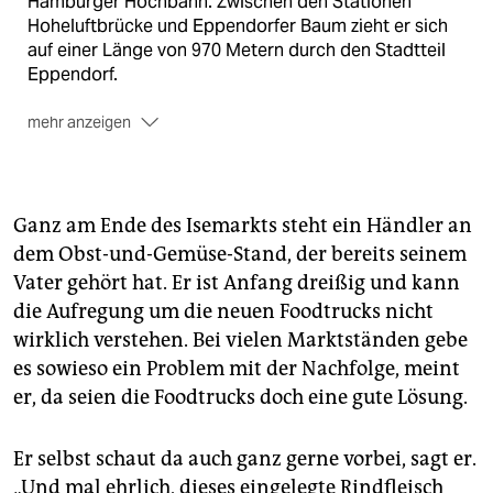
Hamburger Hochbahn. Zwischen den Stationen
Hoheluftbrücke und Eppendorfer Baum zieht er sich
auf einer Länge von 970 Metern durch den Stadtteil
Eppendorf.
mehr anzeigen
Das Zielpublikum
Feinschmecker und Leute, die gerne schlendern.
Ganz am Ende des Isemarkts steht ein Händler an
Hindernisse auf dem Weg
dem Obst-und-Gemüse-Stand, der bereits seinem
Vater gehört hat. Er ist Anfang dreißig und kann
Die dorthin pilgernde Menschenmenge an
Feinschmeckern und Leuten, die gerne schlendern.
die Aufregung um die neuen Foodtrucks nicht
wirklich verstehen. Bei vielen Marktständen gebe
es sowieso ein Problem mit der Nachfolge, meint
er, da seien die Foodtrucks doch eine gute Lösung.
Er selbst schaut da auch ganz gerne vorbei, sagt er.
„Und mal ehrlich, dieses eingelegte Rindfleisch