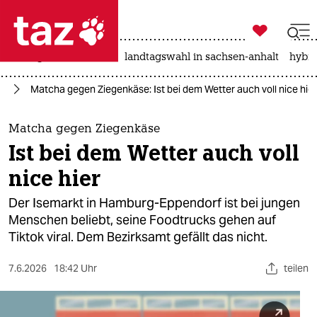

taz zahl ich
niedrigwasser
rente
landtagswahl in sachsen-anhalt
hybri

taz zahl ich
nd
Matcha gegen Ziegenkäse: Ist bei dem Wetter auch voll nice hier
taz zahl ich
themen
Matcha gegen Ziegenkäse
Ist bei dem Wetter auch voll
politik
nice hier
öko
Der Isemarkt in Hamburg-Eppendorf ist bei jungen
Menschen beliebt, seine Foodtrucks gehen auf
gesellschaft
Tiktok viral. Dem Bezirksamt gefällt das nicht.
kultur
7.6.2026
18:42 Uhr
teilen
sport