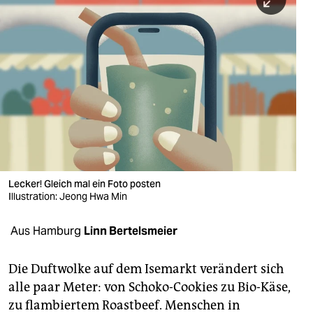
berlin
nord
wahrheit
verlag
verlag
veranstaltungen
shop
Lecker! Gleich mal ein Foto posten
Illustration: Jeong Hwa Min
fragen & hilfe
Aus Hamburg
Linn Bertelsmeier
unterstützen
abo
Die Duftwolke auf dem Isemarkt verändert sich
alle paar Meter: von Schoko-Cookies zu Bio-Käse,
genossenschaft
zu flambiertem Roastbeef. Menschen in