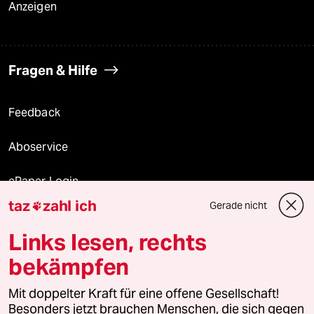
Anzeigen
Fragen & Hilfe
Feedback
Aboservice
ePaper Login
taz
zahl ich
Gerade nicht

Downloads für Abonnierende
Links lesen, rechts
bekämpfen
© 2026 taz Verlags und Vertriebs GmbH
Alle Rechte vorbehalten. Bei rechtlichen Fragen oder für Genehmigungen
Mit doppelter Kraft für eine offene Gesellschaft!
wenden Sie sich bitte an
lizenzen@taz.de
Besonders jetzt brauchen Menschen, die sich gegen