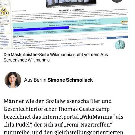
berlin
nord
wahrheit
verlag
verlag
Die Maskulinisten-Seite Wikimannia steht vor dem Aus
Screenshot: Wikimannia
veranstaltungen
shop
Aus Berlin
Simone Schmollack
fragen & hilfe
unterstützen
Männer wie den Sozialwissenschaftler und
Geschlechterforscher Thomas Gesterkamp
abo
bezeichnet das Internetportal „WikiMannia“ als
genossenschaft
„lila Pudel“, der sich auf „Femi-Nazitreffen“
rumtreibe, und den gleichstellungsorientierten