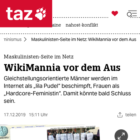

taz zahl ich
hitze
krieg in der ukraine
nahost-konflikt

taz zahl ich
Feminismus
Maskulinisten-Seite im Netz: WikiMannia vor dem Aus
taz zahl ich
themen
Maskulinisten-Seite im Netz
WikiMannia vor dem Aus
politik
Gleichstellungsorientierte Männer werden im
öko
Internet als „lila Pudel“ beschimpft, Frauen als
„Hardcore-Feministin“. Damit könnte bald Schluss
gesellschaft
sein.
kultur
17.12.2019
15:11 Uhr
teilen
sport