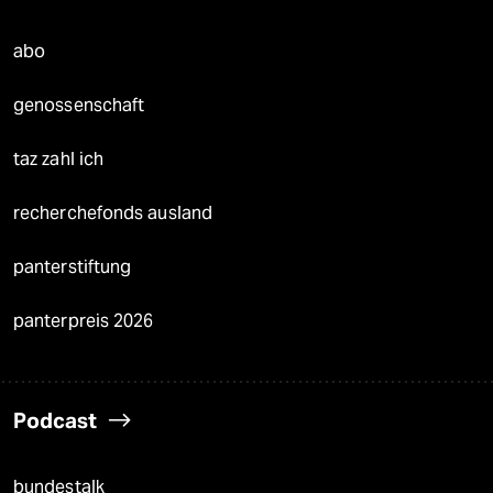
abo
genossenschaft
taz zahl ich
recherchefonds ausland
panterstiftung
panterpreis 2026
Podcast
bundestalk