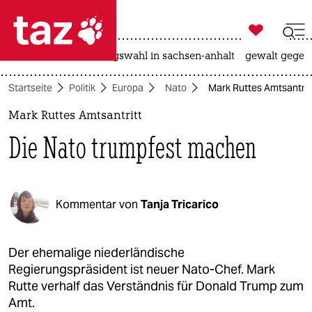

taz zahl ich
hitze
surfen
landtagswahl in sachsen-anhalt
gewalt gegen

taz zahl ich
Startseite
Politik
Europa
Nato
Mark Ruttes Amtsantrit
taz zahl ich
Mark Ruttes Amtsantritt
themen
Die Nato trumpfest machen
politik
öko
Kommentar von
Tanja Tricarico
gesellschaft
kultur
Der ehemalige niederländische
Regierungspräsident ist neuer Nato-Chef. Mark
sport
Rutte verhalf das Verständnis für Donald Trump zum
Amt.