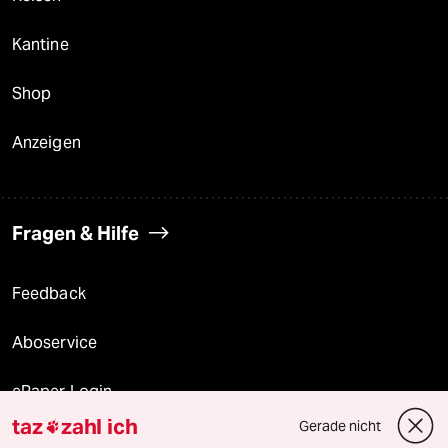
Kantine
Shop
Anzeigen
Fragen & Hilfe
Feedback
Aboservice
ePaper Login
taz
zahl ich
Gerade nicht

Downloads für Abonnierende