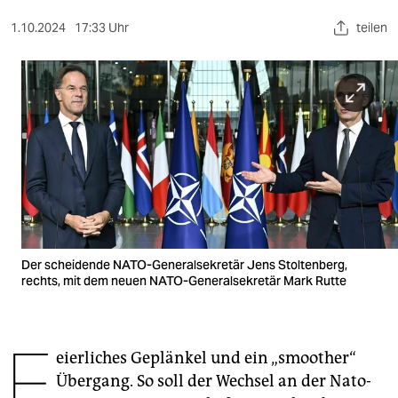
berlin
1.10.2024
17:33 Uhr
teilen
nord
wahrheit
verlag
verlag
veranstaltungen
shop
fragen & hilfe
Der scheidende NATO-Generalsekretär Jens Stoltenberg,
rechts, mit dem neuen NATO-Generalsekretär Mark Rutte
unterstützen
abo
F
eierliches Geplänkel und ein „smoother“
genossenschaft
Übergang. So soll der Wechsel an der Nato-