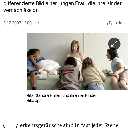
berlin
differenzierte Bild einer jungen Frau, die ihre Kinder
vernachlässigt.
nord
6.12.2007
2:00 Uhr
teilen
wahrheit
verlag
verlag
veranstaltungen
shop
fragen & hilfe
unterstützen
Rita (Sandra Hüller) und ihre vier Kinder
Bild: dpa
abo
genossenschaft
erkehrsgeräusche sind in fast jeder Szene