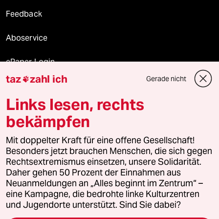
Feedback
Aboservice
ePaper Login
taz
zahl ich
Gerade nicht

Downloads für Abonnierende
Links lesen, rechts
bekämpfen
© 2026 taz Verlags und Vertriebs GmbH
Alle Rechte vorbehalten. Bei rechtlichen Fragen oder für Genehmigungen
Mit doppelter Kraft für eine offene Gesellschaft!
wenden Sie sich bitte an
lizenzen@taz.de
Besonders jetzt brauchen Menschen, die sich gegen
Rechtsextremismus einsetzen, unsere Solidarität.
Daher gehen 50 Prozent der Einnahmen aus
Feedback
Redaktionsstatut
Kommune-Richtlinien
KI-
Neuanmeldungen an „Alles beginnt im Zentrum“ –
eine Kampagne, die bedrohte linke Kulturzentren
Leitlinie
Informant
Datenschutz
Impressum
AGB
und Jugendorte unterstützt. Sind Sie dabei?