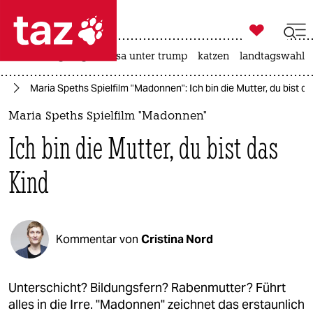

taz zahl ich
hitze
bergsteigen
usa unter trump
katzen
landtagswahl i

taz zahl ich
lm
Maria Speths Spielfilm "Madonnen": Ich bin die Mutter, du bist da
taz zahl ich
Maria Speths Spielfilm "Madonnen"
themen
Ich bin die Mutter, du bist das
politik
Kind
öko
gesellschaft
Kommentar von
Cristina Nord
kultur
sport
Unterschicht? Bildungsfern? Rabenmutter? Führt
alles in die Irre. "Madonnen" zeichnet das erstaunlich