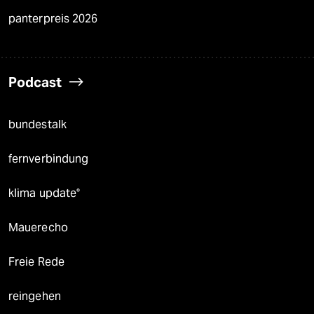
panterpreis 2026
Podcast
bundestalk
fernverbindung
klima update°
Mauerecho
Freie Rede
reingehen