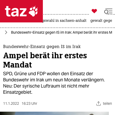

taz zahl ich
hitze
surfen
landtagswahl in sachsen-anhalt
gewalt gegen

taz zahl ich
en
Bundeswehr-Einsatz gegen IS im Irak: Ampel berät ihr erstes Ma
taz zahl ich
themen
Bundeswehr-Einsatz gegen IS im Irak
Ampel berät ihr erstes
politik
Mandat
öko
SPD, Grüne und FDP wollen den Einsatz der
Bundeswehr im Irak um neun Monate verlängern.
gesellschaft
Neu: Der syrische Luftraum ist nicht mehr
Einsatzgebiet.
kultur
sport
11.1.2022
16:23 Uhr
teilen