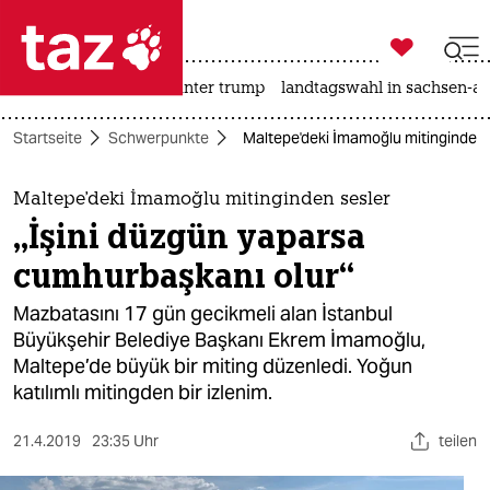

taz zahl ich
nahost-konflikt
usa unter trump
landtagswahl in sachsen-an

taz zahl ich
Startseite
Schwerpunkte
Maltepe'deki İmamoğlu mitinginden 
taz zahl ich
themen
Maltepe'deki İmamoğlu mitinginden sesler
„İşini düzgün yaparsa
politik
cumhurbaşkanı olur“
öko
Mazbatasını 17 gün gecikmeli alan İstanbul
Büyükşehir Belediye Başkanı Ekrem İmamoğlu,
gesellschaft
Maltepe’de büyük bir miting düzenledi. Yoğun
katılımlı mitingden bir izlenim.
kultur
sport
21.4.2019
23:35 Uhr
teilen