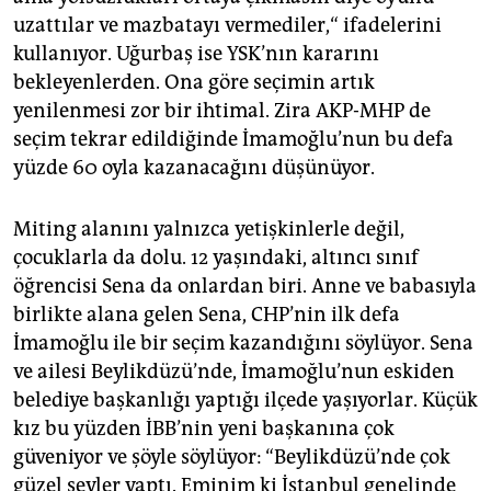
uzattılar ve mazbatayı vermediler,“ ifadelerini
kullanıyor. Uğurbaş ise YSK’nın kararını
bekleyenlerden. Ona göre seçimin artık
yenilenmesi zor bir ihtimal. Zira AKP-MHP de
seçim tekrar edildiğinde İmamoğlu’nun bu defa
yüzde 60 oyla kazanacağını düşünüyor.
Miting alanını yalnızca yetişkinlerle değil,
çocuklarla da dolu. 12 yaşındaki, altıncı sınıf
öğrencisi Sena da onlardan biri. Anne ve babasıyla
birlikte alana gelen Sena, CHP’nin ilk defa
İmamoğlu ile bir seçim kazandığını söylüyor. Sena
ve ailesi Beylikdüzü’nde, İmamoğlu’nun eskiden
belediye başkanlığı yaptığı ilçede yaşıyorlar. Küçük
kız bu yüzden İBB’nin yeni başkanına çok
güveniyor ve şöyle söylüyor: “Beylikdüzü’nde çok
güzel şeyler yaptı. Eminim ki İstanbul genelinde