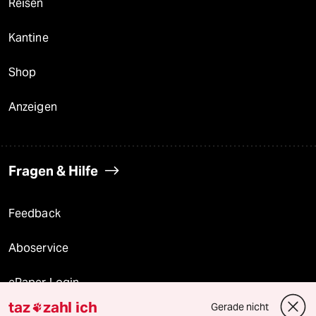
Reisen
Kantine
Shop
Anzeigen
Fragen & Hilfe
Feedback
Aboservice
ePaper Login
taz
zahl ich
Gerade nicht
