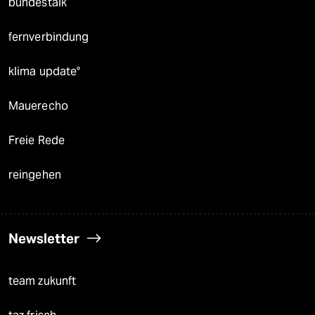
bundestalk
fernverbindung
klima update°
Mauerecho
Freie Rede
reingehen
Newsletter
team zukunft