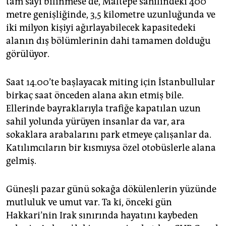
tam sayı bilinmese de, Maltepe sahilindeki 400
epaper login
metre genişliğinde, 3,5 kilometre uzunluğunda ve
iki milyon kişiyi ağırlayabilecek kapasitedeki
alanın dış bölümlerinin dahi tamamen dolduğu
görülüyor.
Saat 14.00’te başlayacak miting için İstanbullular
birkaç saat önceden alana akın etmiş bile.
Ellerinde bayraklarıyla trafiğe kapatılan uzun
sahil yolunda yürüyen insanlar da var, ara
sokaklara arabalarını park etmeye çalışanlar da.
Katılımcıların bir kısmıysa özel otobüslerle alana
gelmiş.
Güneşli pazar günü sokağa dökülenlerin yüzünde
mutluluk ve umut var. Ta ki, önceki gün
Hakkari’nin Irak sınırında hayatını kaybeden