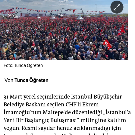
berlin
nord
wahrheit
verlag
verlag
veranstaltungen
Foto: Tunca Öğreten
shop
Von
Tunca Öğreten
fragen & hilfe
31 Mart yerel seçimlerinde İstanbul Büyükşehir
unterstützen
Belediye Başkanı seçilen CHP'li Ekrem
İmamoğlu'nun Maltepe'de düzenlediği „İstanbul’a
abo
Yeni Bir Başlangıç Buluşması“ mitingine katılım
genossenschaft
yoğun. Resmi sayılar henüz açıklanmadığı için