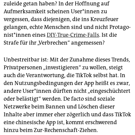
zuleide getan haben? In der Hoffnung auf
Aufmerksamkeit scheinen Use­r*in­nen zu
vergessen, dass diejenigen, die ins Kreuzfeuer
gelangen, echte Menschen sind und nicht Prot­ago­
nis­t*in­nen eines
DIY-True-Crime-Falls
. Ist die
Strafe für ihr „Verbrechen“ angemessen?
Unbestreitbar ist: Mit der Zunahme dieses Trends,
Privatpersonen „investigieren“ zu wollen, steigt
auch die Verantwortung, die TikTok selbst hat. In
den Nutzungsbedingungen der App heißt es zwar,
andere Use­r*in­nen dürften nicht „eingeschüchtert
oder belästigt“ werden. De facto sind soziale
Netzwerke beim Bannen und Löschen dieser
Inhalte aber immer eher zögerlich und dass TikTok
eine chinesische App ist, kommt erschwerend
hinzu beim Zur-Rechenschaft-Ziehen.