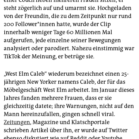
einer Couch neben mehreren Frauen sitzen; er
steht zögerlich auf und umarmt sie. Hochgeladen
von der Freundin, die zu dem Zeitpunkt nur rund
200 Fol­lo­wer*­in­nen hatte, wurde der Clip
innerhalb weniger Tage 60 Millionen Mal
aufgerufen, jede einzelne seiner Bewegungen
analysiert oder parodiert. Nahezu einstimmig war
TikTok der Meinung, er betrüge sie.
„West Elm Caleb“ wiederum bezeichnet einen 25-
jährigen New Yorker namens Caleb, der für das
Möbelgeschäft West Elm arbeitet. Im Januar dieses
Jahres fanden mehrere Frauen, dass er sie
gleichzeitig datete; ihre Warnungen, nicht auf den
Mann hereinzufallen, gingen schnell viral.
Zeitungen
, Magazine und Klatschportale
schrieben Artikel über ihn, er wurde auf Twitter
ebenso diskutiert wie auf Reddit oder Youtube.