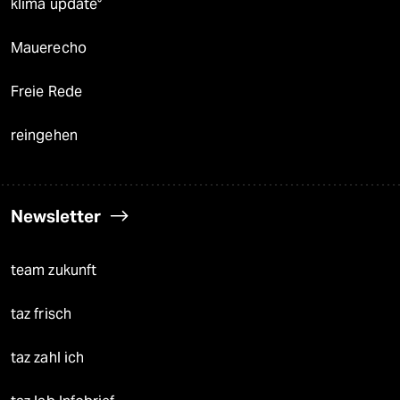
klima update°
Mauerecho
Freie Rede
reingehen
Newsletter
team zukunft
taz frisch
taz zahl ich