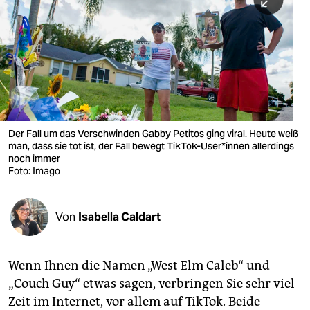
berlin
nord
wahrheit
verlag
verlag
Der Fall um das Verschwinden Gabby Petitos ging viral. Heute weiß
man, dass sie tot ist, der Fall bewegt TikTok-User*innen allerdings
veranstaltungen
noch immer
Foto: Imago
shop
fragen & hilfe
Von
Isabella Caldart
unterstützen
abo
Wenn Ihnen die Namen „West Elm Caleb“ und
„Couch Guy“ etwas sagen, verbringen Sie sehr viel
genossenschaft
Zeit im Internet, vor allem auf TikTok. Beide