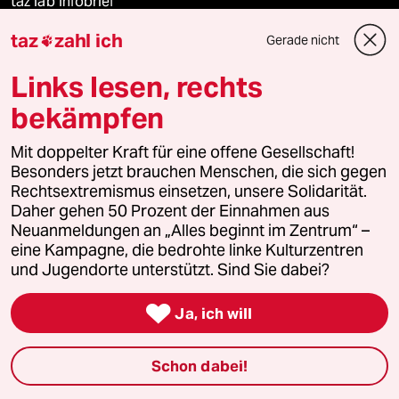
taz lab Infobrief
taz
zahl ich
Gerade nicht

Links lesen, rechts
Veranstaltungen
bekämpfen
Demnächst
Mit doppelter Kraft für eine offene Gesellschaft!
Besonders jetzt brauchen Menschen, die sich gegen
Vor Ort
Rechtsextremismus einsetzen, unsere Solidarität.
Daher gehen 50 Prozent der Einnahmen aus
Live im Stream
Neuanmeldungen an „Alles beginnt im Zentrum“ –
eine Kampagne, die bedrohte linke Kulturzentren
Vergangene
und Jugendorte unterstützt. Sind Sie dabei?

taz lab 2027
Ja, ich will
Schon dabei!
Mehr taz Lesestoff