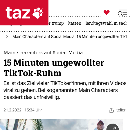

taz zahl ich
bergsteigen
usa unter trump
katzen
landtagswahl in sachs

taz zahl ich
ag
Main Characters auf Social Media: 15 Minuten ungewollter Tik
taz zahl ich
themen
Main Characters auf Social Media
15 Minuten ungewollter
politik
TikTok-Ruhm
öko
Es ist das Ziel vieler Tik­To­ke­r*in­nen, mit ihren Videos
viral zu gehen. Bei sogenannten Main Characters
gesellschaft
passiert das unfreiwillig.
kultur
21.2.2022
15:34 Uhr
teilen
sport