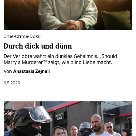
berlin
nord
wahrheit
True-Crime-Doku
verlag
Durch dick und dünn
verlag
Der Verlobte wahrt ein dunkles Geheimnis. „Should I
Marry a Murderer?“ zeigt, wie blind Liebe macht.
veranstaltungen
Von
Anastasia Zejneli
shop
6.5.2026
fragen & hilfe
unterstützen
abo
genossenschaft