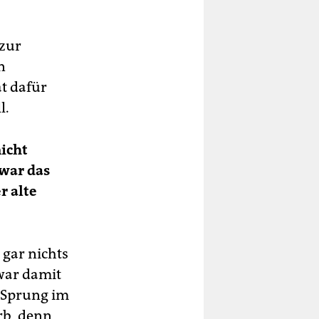
 zur
n
at dafür
l.
nicht
 war das
r alte
t gar nichts
war damit
e Sprung im
rb, denn