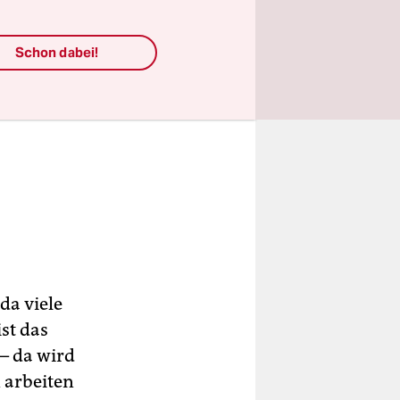
Schon dabei!
da viele
st das
 – da wird
 arbeiten