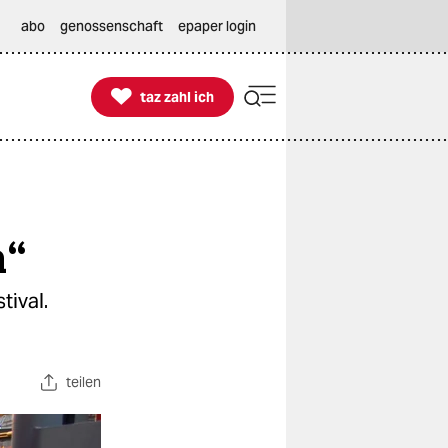
abo
genossenschaft
epaper login

taz zahl ich
taz zahl ich
n“
tival.
teilen