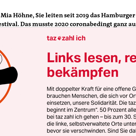
 Mia Höhne, Sie leiten seit 2019 das Hamburger
stival. Das musste 2020 coronabedingt ganz au
s dann nur online statt. Wie ist es für Sie, jetzt
taz
zahl ich

 richtiges Festival zu organisieren?
Links lesen, r
 Höhne:
Es ist wunderbar. Alle haben
Lust wiede
bekämpfen
n Kinos die Filme zu präsentieren
und sich im
ntrum zu treffen. Und es kommen so viele Gäste – 
r 500.
Mit doppelter Kraft für eine offene G
brauchen Menschen, die sich vor O
einsetzen, unsere Solidarität. Die ta
ie hat ja radikal das Lebensgefühl geändert. W
beginnt im Zentrum“. 50 Prozent a
in Ihrem Programm?
bei taz zahl ich gehen – bis zum 30
die linke, selbstverwaltete Orte unte
bevor sie verschwinden. Sind Sie da