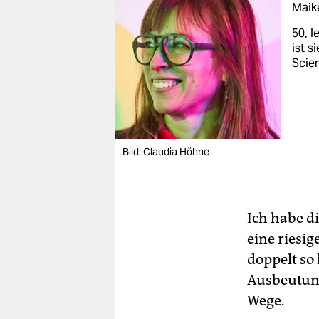
Maik
50, l
ist s
Scie
Bild: Claudia Höhne
Ich habe d
eine riesig
doppelt so 
Ausbeutung
Wege.