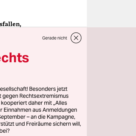
sfallen,
 endlich
Gerade nicht
echts
r da zu
ich glaube,
esellschaft! Besonders jetzt
rt gegen Rechtsextremismus
z kooperiert daher mit „Alles
ie zeigt
ller Einnahmen aus Anmeldungen
. September – an die Kampagne,
rstützt und Freiräume sichern will,
bei?