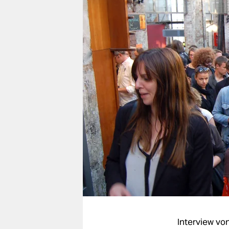
berlin
nord
wahrheit
verlag
verlag
veranstaltungen
shop
fragen & hilfe
unterstützen
abo
genossenschaft
Interview vo