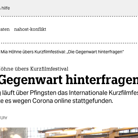
 hilfe
aten
nahost-konflikt
Mia Höhne übers Kurzfilmfestival: „Die Gegenwart hinterfragen“
öhne übers Kurzfilmfestival
 Gegenwart hinterfrage
läuft über Pfingsten das Internationale Kurzfilmfes
te es wegen Corona online stattgefunden.
 Uhr