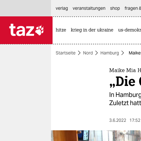
hautnavigation anspringen
hauptinhalt anspringen
footer anspringen
verlag
veranstaltungen
shop
fragen &
hitze
krieg in der ukraine
us-demokr

taz zahl ich
taz zahl ich
Startseite
Nord
Hamburg
Maike 
themen
politik
Maike Mia H
„Die
öko
In Hamburg 
gesellschaft
Zuletzt hat
kultur
3.6.2022
17:52
sport