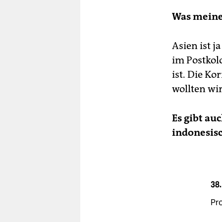
Was meine
Asien ist j
im Postkolo
ist. Die Ko
wollten wi
Es gibt au
indonesisc
38.
Pro