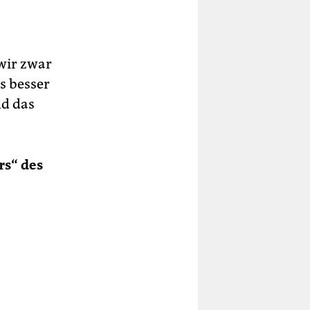
 wir zwar
es besser
nd das
rs“ des