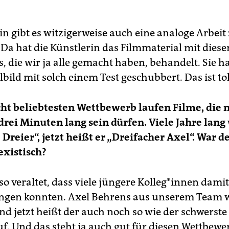
in gibt es witzigerweise auch eine analoge Arbeit
Da hat die Künstlerin das Filmmaterial mit diese
, die wir ja alle gemacht haben, behandelt. Sie h
lbild mit solch einem Test geschubbert. Das ist tol
cht beliebtesten Wettbewerb laufen Filme, die 
 drei Minuten lang sein dürfen. Viele Jahre lang
 Dreier“, jetzt heißt er „Dreifacher Axel“. War de
existisch?
so veraltet, dass viele jüngere Kolle­g*in­nen dami
ngen konnten. Axel Behrens aus unserem Team 
und jetzt heißt der auch noch so wie der schwerst
uf. Und das steht ja auch gut für diesen Wettbewe