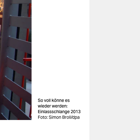
So voll könne es
wieder werden:
Einlassschlange 2013
Foto: Simon Broll/dpa