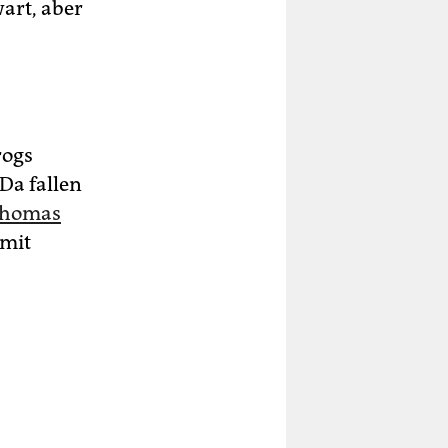
wart, aber
rogs
Da fallen
 Thomas
amit