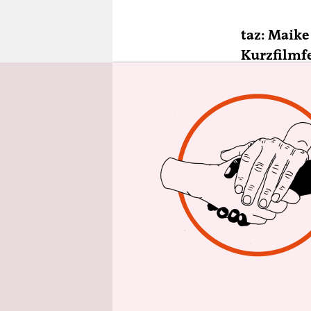
epaper login
taz: Maike
Kurzfilmfe
2021 fand e
wieder ein
Maike Mia
sein, in de
Festivalze
es sind übe
Die Pandem
sich das 