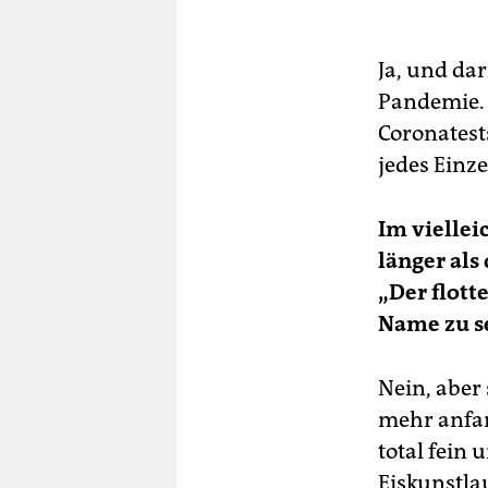
Ja, und dar
Pandemie. 
Coronatests
jedes Einze
Im viellei
länger als
„Der flotte
Name zu s
Nein, aber 
mehr anfa
total fein 
Eiskunstla