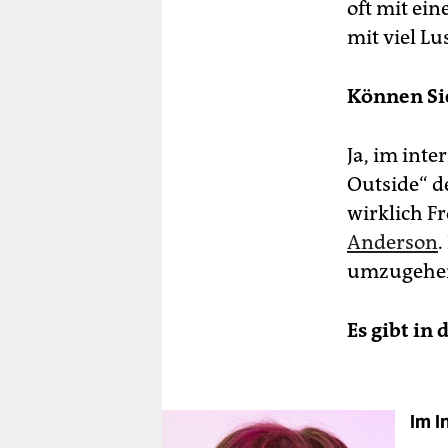
oft mit ein
mit viel Lu
Können Sie
Ja, im inte
Outside“ de
wirklich 
Anderson
.
umzugehe
Es gibt in 
Im I