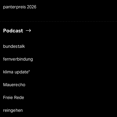
panterpreis 2026
Podcast
bundestalk
fernverbindung
klima update°
Mauerecho
Freie Rede
reingehen