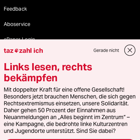
Feedback
Aboservice
ePaper Login
taz
zahl ich
Gerade nicht

Downloads für Abonnierende
Links lesen, rechts
bekämpfen
© 2026 taz Verlags und Vertriebs GmbH
Mit doppelter Kraft für eine offene Gesellschaft!
Alle Rechte vorbehalten. Bei rechtlichen Fragen oder für Genehmigungen
wenden Sie sich bitte an
lizenzen@taz.de
Besonders jetzt brauchen Menschen, die sich gegen
Rechtsextremismus einsetzen, unsere Solidarität.
Daher gehen 50 Prozent der Einnahmen aus
Feedback
Redaktionsstatut
Kommune-Richtlinien
KI-
Neuanmeldungen an „Alles beginnt im Zentrum“ –
eine Kampagne, die bedrohte linke Kulturzentren
Leitlinie
Informant
Datenschutz
Impressum
AGB
und Jugendorte unterstützt. Sind Sie dabei?