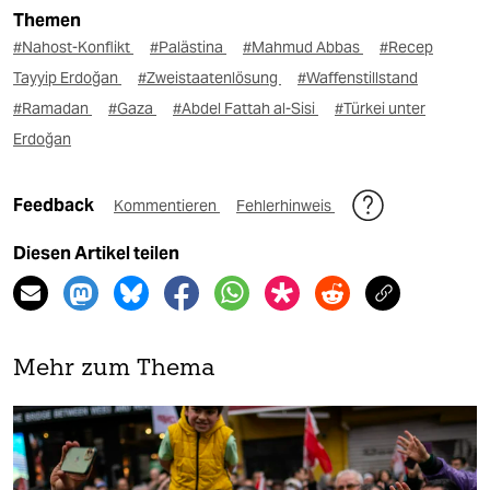
Themen
#Nahost-Konflikt
#Palästina
#Mahmud Abbas
#Recep
Tayyip Erdoğan
#Zweistaatenlösung
#Waffenstillstand
#Ramadan
#Gaza
#Abdel Fattah al-Sisi
#Türkei unter
Erdoğan
Feedback
Kommentieren
Fehlerhinweis
Diesen Artikel teilen
Mehr zum Thema