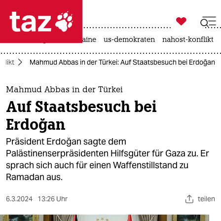

taz zahl ich
hitze
krieg in der ukraine
us-demokraten
nahost-konflikt

taz zahl ich
flikt
Mahmud Abbas in der Türkei: Auf Staatsbesuch bei Erdoğan
taz zahl ich
themen
Mahmud Abbas in der Türkei
Auf Staatsbesuch bei
politik
Erdoğan
öko
Präsident Erdoğan sagte dem
Palästinenserpräsidenten Hilfsgüter für Gaza zu. Er
gesellschaft
sprach sich auch für einen Waffenstillstand zu
Ramadan aus.
kultur
sport
6.3.2024
13:26 Uhr
teilen