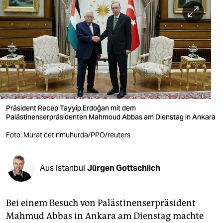
berlin
nord
wahrheit
verlag
verlag
veranstaltungen
Präsident Recep Tayyip Erdoğan mit dem
Palästinenserpräsidenten Mahmoud Abbas am Dienstag in Ankara
shop
Foto: Murat cetinmuhurda/PPO/reuters
fragen & hilfe
unterstützen
Aus Istanbul
Jürgen Gottschlich
abo
Bei einem Besuch von Palästinenserpräsident
genossenschaft
Mahmud Abbas in Ankara am Dienstag machte