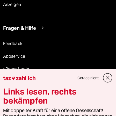
Anzeigen
Fragen & Hilfe
Feedback
Aboservice
ePaper Login
taz
zahl ich
Gerade nicht

Downloads für Abonnierende
Links lesen, rechts
bekämpfen
© 2026 taz Verlags und Vertriebs GmbH
Alle Rechte vorbehalten. Bei rechtlichen Fragen oder für Genehmigungen
Mit doppelter Kraft für eine offene Gesellschaft!
wenden Sie sich bitte an
lizenzen@taz.de