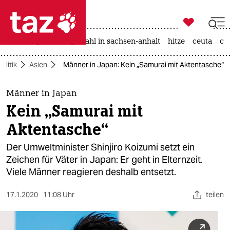

taz zahl ich
iran-krieg
landtagswahl in sachsen-anhalt
hitze
ceuta
ch

taz zahl ich
Politik
Asien
Männer in Japan: Kein „Samurai mit Aktentasche“
taz zahl ich
themen
Männer in Japan
Kein „Samurai mit
politik
Aktentasche“
öko
Der Umweltminister Shinjiro Koizumi setzt ein
Zeichen für Väter in Japan: Er geht in Elternzeit.
gesellschaft
Viele Männer reagieren deshalb entsetzt.
kultur
17.1.2020
11:08 Uhr
teilen
sport