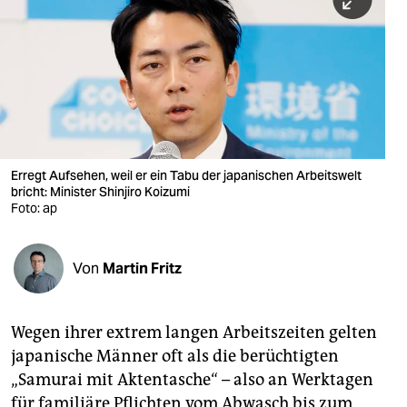
berlin
nord
wahrheit
verlag
verlag
Erregt Aufsehen, weil er ein Tabu der japanischen Arbeitswelt
bricht: Minister Shinjiro Koizumi
veranstaltungen
Foto: ap
shop
fragen & hilfe
Von
Martin Fritz
unterstützen
Wegen ihrer extrem langen Arbeitszeiten gelten
abo
japanische Männer oft als die berüchtigten
genossenschaft
„Samurai mit Aktentasche“ – also an Werktagen
für familiäre Pflichten vom Abwasch bis zum