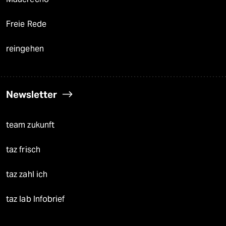
Freie Rede
reingehen
Newsletter
team zukunft
taz frisch
taz zahl ich
taz lab Infobrief