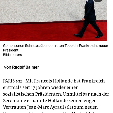
berlin
nord
wahrheit
verlag
verlag
Gemessenen Schrittes über den roten Teppich: Frankreichs neuer
Präsident
veranstaltungen
Bild: reuters
shop
Von
Rudolf Balmer
fragen & hilfe
PARIS
taz
| Mit François Hollande hat Frankreich
unterstützen
erstmals seit 17 Jahren wieder einen
sozialistischen Präsidenten. Unmittelbar nach der
abo
Zeromonie ernannte Hollande seinen engen
genossenschaft
Vertrauten Jean-Marc Ayraul (62) zum neuen