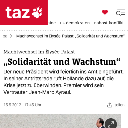

taz zahl ich
hitze
krieg in der ukraine
us-demokraten
nahost-konflikt

taz zahl ich
ropa
Machtwechsel im Élysée-Palast: „Solidarität und Wachstum“
taz zahl ich
themen
Machtwechsel im Élysée-Palast
„Solidarität und Wachstum“
politik
Der neue Präsident wird feierlich ins Amt eingeführt.
öko
In seiner Antrittsrede ruft Hollande dazu auf, die
Krise jetzt zu überwinden. Premier wird sein
gesellschaft
Vertrauter Jean-Marc Ayraul.
kultur
15.5.2012
17:45 Uhr
teilen
sport