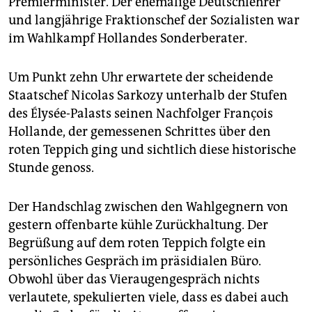
Premierminister. Der ehemalige Deutschlehrer
epaper login
und langjährige Fraktionschef der Sozialisten war
im Wahlkampf Hollandes Sonderberater.
Um Punkt zehn Uhr erwartete der scheidende
Staatschef Nicolas Sarkozy unterhalb der Stufen
des Élysée-Palasts seinen Nachfolger François
Hollande, der gemessenen Schrittes über den
roten Teppich ging und sichtlich diese historische
Stunde genoss.
Der Handschlag zwischen den Wahlgegnern von
gestern offenbarte kühle Zurückhaltung. Der
Begrüßung auf dem roten Teppich folgte ein
persönliches Gespräch im präsidialen Büro.
Obwohl über das Vieraugengespräch nichts
verlautete, spekulierten viele, dass es dabei auch