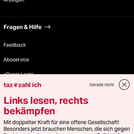
Fragen & Hilfe
Feedback
Aboservice
ePaper Login
taz
zahl ich
Gerade nicht

Downloads für Abonnierende
Links lesen, rechts
bekämpfen
© 2026 taz Verlags und Vertriebs GmbH
Alle Rechte vorbehalten. Bei rechtlichen Fragen oder für Genehmigungen
Mit doppelter Kraft für eine offene Gesellschaft!
wenden Sie sich bitte an
lizenzen@taz.de
Besonders jetzt brauchen Menschen, die sich gegen