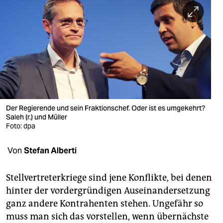
berlin
nord
wahrheit
verlag
verlag
veranstaltungen
Der Regierende und sein Fraktionschef. Oder ist es umgekehrt?
Saleh (r.) und Müller
shop
Foto: dpa
fragen & hilfe
Von
Stefan Alberti
unterstützen
Stellvertreterkriege sind jene Konflikte, bei denen
abo
hinter der vordergründigen Auseinandersetzung
ganz andere Kontrahenten stehen. Ungefähr so
genossenschaft
muss man sich das vorstellen, wenn übernächste