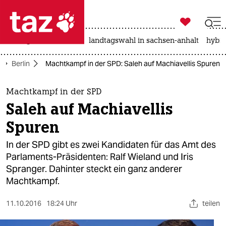

taz zahl ich
niedrigwasser
rente
landtagswahl in sachsen-anhalt
hybri

taz zahl ich
Berlin
Machtkampf in der SPD: Saleh auf Machiavellis Spuren
taz zahl ich
themen
Machtkampf in der SPD
Saleh auf Machiavellis
politik
Spuren
öko
In der SPD gibt es zwei Kandidaten für das Amt des
Parlaments-Präsidenten: Ralf Wieland und Iris
gesellschaft
Spranger. Dahinter steckt ein ganz anderer
Machtkampf.
kultur
sport
11.10.2016
18:24 Uhr
teilen