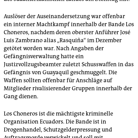
epaper login
Auslöser der Auseinandersetzung war offenbar
ein interner Machtkampf innerhalb der Bande Los
Choneros, nachdem deren oberster Anführer José
Luis Zambrano alias „Rasquiña“ im Dezember
getötet worden war. Nach Angaben der
Gefängnisverwaltung hatte ein
Justizvollzugsbeamter zuletzt Schusswaffen in das
Gefängnis von Guayaquil geschmuggelt. Die
Waffen sollten offenbar für Anschläge auf
Mitglieder rivalisierender Gruppen innerhalb der
Gang dienen.
Los Choneros ist die mächtigste kriminelle
Organisation Ecuadors. Die Bande ist in
Drogenhandel, Schutzgelderpressung und
Auftragsmorde verwickelt und soll mit