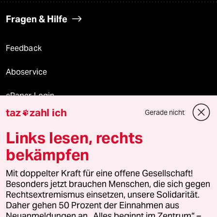
Fragen & Hilfe
Feedback
Aboservice
ePaper Login
taz
zahl ich
Gerade nicht

Downloads für Abonnierende
Links lesen, rechts
bekämpfen
© 2026 taz Verlags und Vertriebs GmbH
Mit doppelter Kraft für eine offene Gesellschaft!
Alle Rechte vorbehalten. Bei rechtlichen Fragen oder für Genehmigungen
wenden Sie sich bitte an
lizenzen@taz.de
Besonders jetzt brauchen Menschen, die sich gegen
Rechtsextremismus einsetzen, unsere Solidarität.
Daher gehen 50 Prozent der Einnahmen aus
Feedback
Redaktionsstatut
Kommune-Richtlinien
KI-
Neuanmeldungen an „Alles beginnt im Zentrum“ –