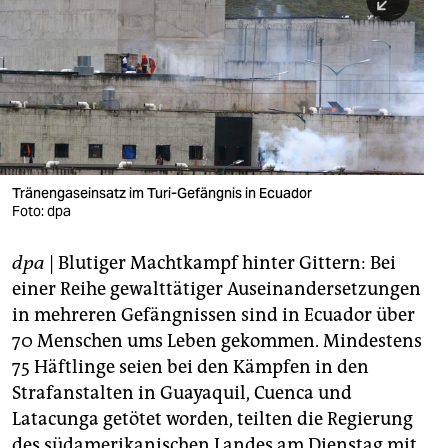
berlin
nord
wahrheit
verlag
verlag
Tränengaseinsatz im Turi-Gefängnis in Ecuador
Foto: dpa
veranstaltungen
shop
dpa
| Blutiger Machtkampf hinter Gittern: Bei
einer Reihe gewalttätiger Auseinandersetzungen
fragen & hilfe
in mehreren Gefängnissen sind in Ecuador über
unterstützen
70 Menschen ums Leben gekommen. Mindestens
75 Häftlinge seien bei den Kämpfen in den
abo
Strafanstalten in Guayaquil, Cuenca und
genossenschaft
Latacunga getötet worden, teilten die Regierung
des südamerikanischen Landes am Dienstag mit.