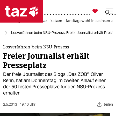

taz zahl ich
iran-krieg
ceuta
hitze
katzen
landtagswahl in sachsen-an

taz zahl ich
nd
Losverfahren beim NSU-Prozess: Freier Journalist erhält Presse
taz zahl ich
themen
Losverfahren beim NSU-Prozess
Freier Journalist erhält
politik
Presseplatz
öko
Der freie Journalist des Blogs „Das ZOB“, Oliver
Renn, hat am Donnerstag im zweiten Anlauf einen
gesellschaft
der 50 festen Presseplätze für den NSU-Prozess
erhalten.
kultur
sport
2.5.2013
19:10 Uhr
teilen