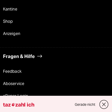
Kantine
Shop
Anzeigen
Fragen & Hilfe
Feedback
Aboservice
ePaper Login
taz
zahl ich
Gerade nicht

Downloads für Abonnierende