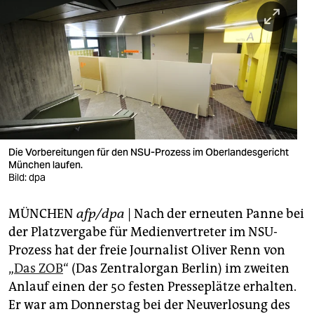
berlin
nord
wahrheit
verlag
verlag
veranstaltungen
Die Vorbereitungen für den NSU-Prozess im Oberlandesgericht
München laufen.
shop
Bild: dpa
fragen & hilfe
MÜNCHEN
afp/dpa
| Nach der erneuten Panne bei
der Platzvergabe für Medienvertreter im NSU-
unterstützen
Prozess hat der freie Journalist Oliver Renn von
abo
„
Das ZOB
“ (Das Zentralorgan Berlin) im zweiten
Anlauf einen der 50 festen Presseplätze erhalten.
genossenschaft
Er war am Donnerstag bei der Neuverlosung des