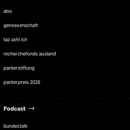
abo
genossenschaft
taz zahl ich
recherchefonds ausland
panterstiftung
panterpreis 2026
Podcast
bundestalk