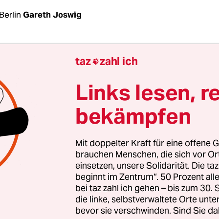
Berlin
Gareth Joswig
r Anhörung im Innenausschuss zum neuen
Poliz
taz
zahl ich

 die rot-rot-grüne Koalition noch einmal Nachbe
 Verschiedene Expert:innen hatten das rot-rot-
Links lesen, r
etz im Abgeordnetenhaus am Montag gelobt und kr
bekämpfen
gemäß gab es von Polizeiseite wie etwa der Gewe
 Kritik daran, dass der Senat der Polizei zu wenig
Mit doppelter Kraft für eine offene G
 einräume und zudem die kriminalistische Arbei
brauchen Menschen, die sich vor O
einsetzen, unsere Solidarität. Die ta
 Insgesamt gebe es viel zu wenig Handlungsspiel
beginnt im Zentrum“. 50 Prozent a
, so der Tenor von konservativer Seite. Der
Bund d
bei taz zahl ich gehen – bis zum 30
eamten
hatte bereits im Vorfeld kritisiert, dass e
die linke, selbstverwaltete Orte unte
bevor sie verschwinden. Sind Sie da
nschenhandel und Zwangsprostitution zu bekäm