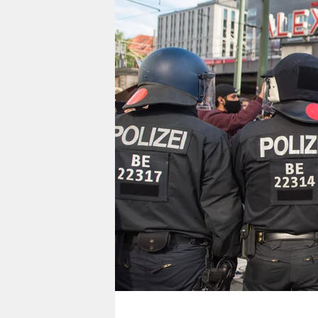
berlin
nord
wahrheit
verlag
verlag
veranstaltungen
shop
fragen & hilfe
unterstützen
abo
genossenschaft