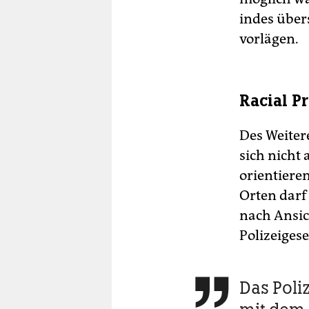
indes über
vorlägen.
Racial P
Des Weitere
sich nicht
orientiere
Orten darf 
nach Ansich
Polizeiges
Das Poli
