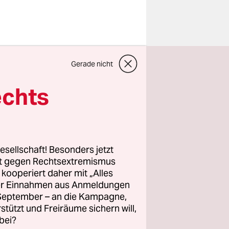
eigesetz in
Gerade nicht
sserungen
grüne
echts
itisiert.
rkschaft
 neue
esellschaft! Besonders jetzt
t
rt gegen Rechtsextremismus
z kooperiert daher mit „Alles
raum für
ller Einnahmen aus Anmeldungen
er
. September – an die Kampagne,
s schwerer
rstützt und Freiräume sichern will,
bei?
pfen, wenn