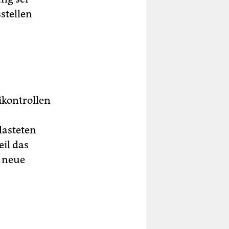
stellen
ikontrollen
lasteten
eil das
s neue