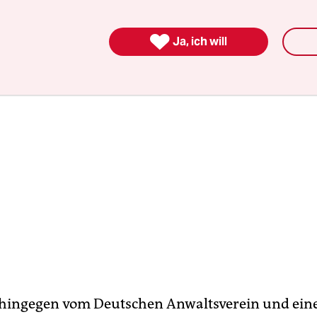
glichkeiten in Bordellen beschränkt würden.

Ja, ich will
 hingegen vom Deutschen Anwaltsverein und ein