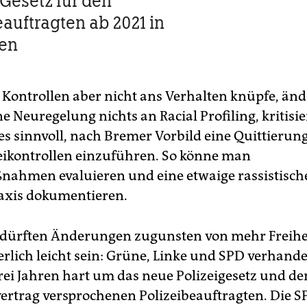
Gesetz für den
eauftragten ab 2021 in
fen
ontrollen aber nicht ans Verhalten knüpfe, änd
 Neuregelung nichts an Racial Profiling, kritisier
es sinnvoll, nach Bremer Vorbild eine Quittierung
eikontrollen einzuführen. So könne man
nahmen evaluieren und eine etwaige rassistisch
axis dokumentieren.
 dürften Änderungen zugunsten von mehr Freihe
rlich leicht sein: Grüne, Linke und SPD verhandel
rei Jahren hart um das neue Polizeigesetz und de
vertrag versprochenen Polizeibeauftragten. Die S