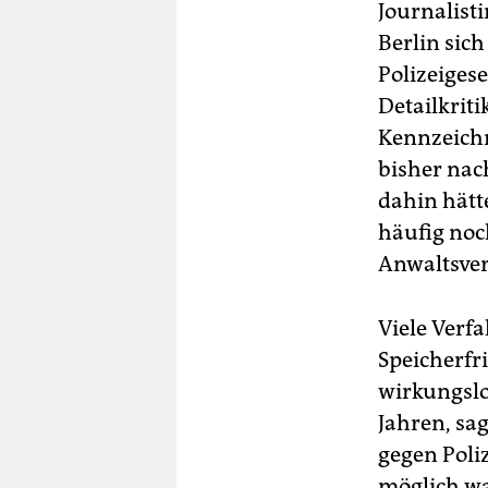
Journalisti
Berlin sic
Polizeigese
Detailkriti
Kennzeichn
bisher nac
dahin hätt
häufig noc
Anwaltsvere
Viele Verfa
Speicherfr
wirkungslo
Jahren, sag
gegen Poli
möglich wa