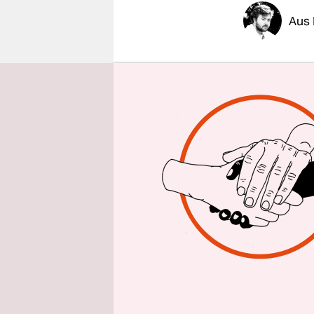
epaper login
Aus 
Nach eine
Berlin
will
vornehmen.
Polizeiges
Erwartungs
der Polizei
Befugnisse
erschwere.
die Polizei
Kriminalb
werde, Me