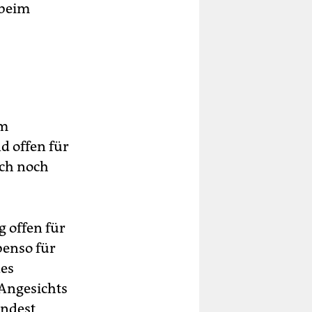
 beim
am
d offen für
ich noch
 offen für
benso für
des
 Angesichts
indest