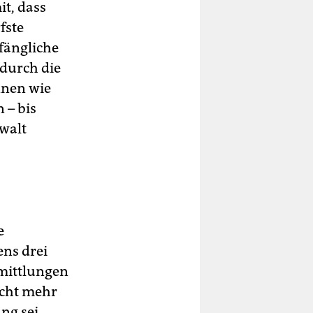
it, dass
fste
rfängliche
 durch die
nnen wie
 – bis
walt
e
ens drei
Ermittlungen
icht mehr
ng sei