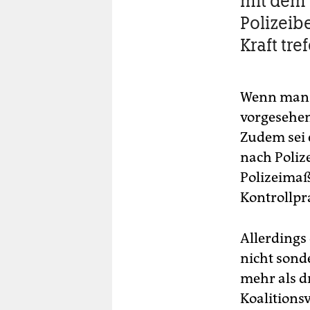
mit dem 
Polizeib
Kraft tre
Wenn man K
vorgesehene
Zudem sei 
nach Poliz
Polizeimaß
Kontrollpr
Allerdings
nicht sonde
mehr als d
Koalitions