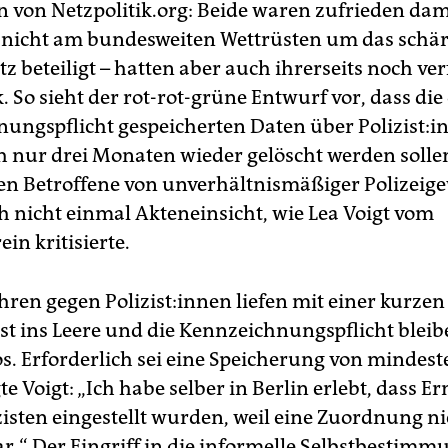
n von Netzpolitik.org: Beide waren zufrieden dam
h nicht am bundesweiten Wettrüsten um das schär
tz beteiligt – hatten aber auch ihrerseits noch ve
k. So sieht der rot-rot-grüne Entwurf vor, dass die
ungspflicht gespeicherten Daten über Polizist:i
h nur drei Monaten wieder gelöscht werden sollen
en Betroffene von unverhältnismäßiger Polizeige
h nicht einmal Akteneinsicht, wie Lea Voigt vom
in kritisierte.
hren gegen Polizist:innen liefen mit einer kurzen
ist ins Leere und die Kennzeichnungspflicht bleib
s. Erforderlich sei eine Speicherung von mindest
te Voigt: „Ich habe selber in Berlin erlebt, dass 
zisten eingestellt wurden, weil eine Zuordnung n
r.“ Der Eingriff in die informelle Selbstbestimmu