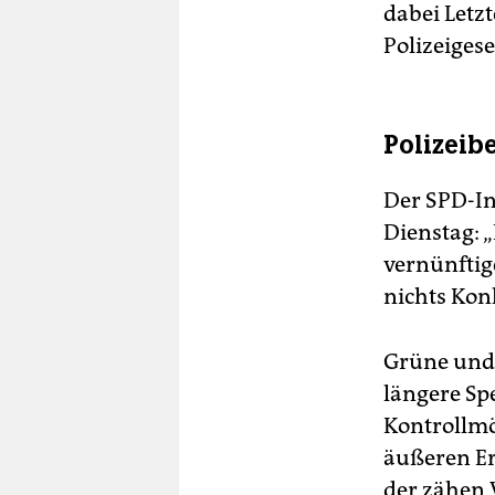
dabei Letz
Polizeigese
Polizeib
Der SPD-In
Dienstag: 
vernünftig
nichts Kon
Grüne und 
längere Sp
Kontrollmö
äußeren Er
der zähen 