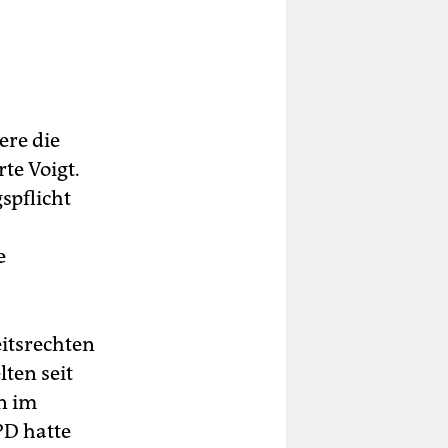
ere die
te Voigt.
spflicht
e
itsrechten
ten seit
n im
PD hatte