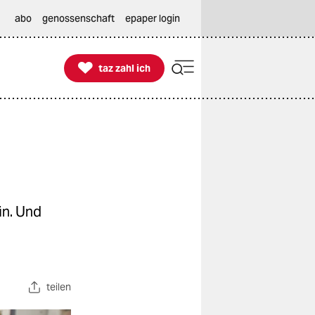
abo
genossenschaft
epaper login

taz zahl ich
taz zahl ich
in. Und
teilen