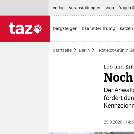
hautnavigation anspringen
hauptinhalt anspringen
footer anspringen
verlag
veranstaltungen
shop
fragen &
bergsteigen
usa unter trump
katzen

taz zahl ich
taz zahl ich
Startseite
Berlin
Rot-Rot-Grün in Be
themen
politik
Lob und Krit
Noch
öko
Der Anwalts
gesellschaft
fordert de
Kennzeichn
kultur
sport
29.9.2020
14:3