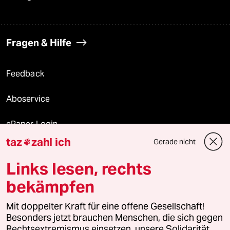
Fragen & Hilfe
Feedback
Aboservice
ePaper Login
taz
zahl ich
Gerade nicht

Downloads für Abonnierende
Links lesen, rechts
bekämpfen
© 2026 taz Verlags und Vertriebs GmbH
Mit doppelter Kraft für eine offene Gesellschaft!
Alle Rechte vorbehalten. Bei rechtlichen Fragen oder für Genehmigungen
wenden Sie sich bitte an
lizenzen@taz.de
Besonders jetzt brauchen Menschen, die sich gegen
Rechtsextremismus einsetzen, unsere Solidarität.