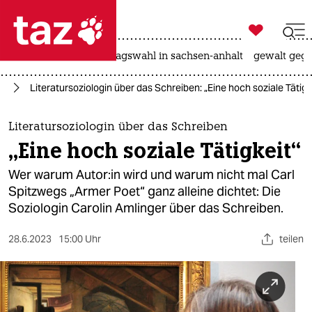

taz zahl ich
nahost-konflikt
landtagswahl in sachsen-anhalt
gewalt gege

taz zahl ich
nz
Literatursoziologin über das Schreiben: „Eine hoch soziale Tätigk
taz zahl ich
themen
Literatursoziologin über das Schreiben
„Eine hoch soziale Tätigkeit“
politik
Wer warum Au­to­r:in wird und warum nicht mal Carl
öko
Spitzwegs „Armer Poet“ ganz alleine dichtet: Die
Soziologin Carolin Amlinger über das Schreiben.
gesellschaft
28.6.2023
15:00 Uhr
teilen
kultur
sport