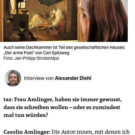
berlin
nord
wahrheit
verlag
Auch seine Dachkammer ist Teil des gesellschaftlichen Hauses:
verlag
„Der arme Poet“ von Carl Spitzweg
Foto: Jan-Philipp Strobel/dpa
veranstaltungen
shop
Interview von
Alexander Diehl
fragen & hilfe
taz: Frau Amlinger, haben sie immer gewusst,
unterstützen
dass sie schreiben wollen – oder es zumindest
abo
mal tun würden?
genossenschaft
Carolin Amlinger:
Die Autor:innen, mit denen ich