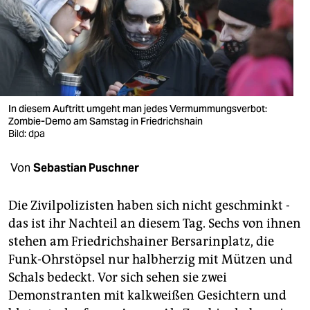
berlin
nord
wahrheit
verlag
In diesem Auftritt umgeht man jedes Vermummungsverbot:
verlag
Zombie-Demo am Samstag in Friedrichshain
Bild: dpa
veranstaltungen
Von
Sebastian Puschner
shop
fragen & hilfe
Die Zivilpolizisten haben sich nicht geschminkt -
das ist ihr Nachteil an diesem Tag. Sechs von ihnen
unterstützen
stehen am Friedrichshainer Bersarinplatz, die
abo
Funk-Ohrstöpsel nur halbherzig mit Mützen und
Schals bedeckt. Vor sich sehen sie zwei
genossenschaft
Demonstranten mit kalkweißen Gesichtern und