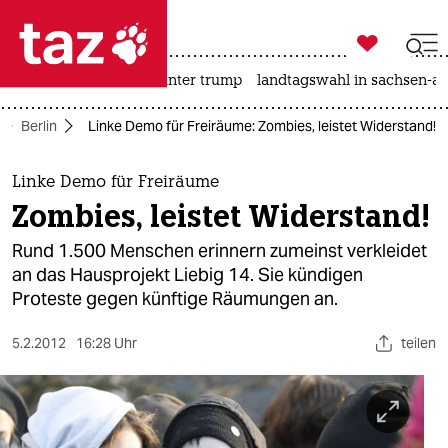

taz zahl ich
nahost-konflikt
usa unter trump
landtagswahl in sachsen-an

taz zahl ich
Berlin
Linke Demo für Freiräume: Zombies, leistet Widerstand!
taz zahl ich
themen
Linke Demo für Freiräume
Zombies, leistet Widerstand!
politik
Rund 1.500 Menschen erinnern zumeinst verkleidet
öko
an das Hausprojekt Liebig 14. Sie kündigen
Proteste gegen künftige Räumungen an.
gesellschaft
5.2.2012
16:28 Uhr
teilen
kultur
sport