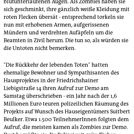
epaper login
blutunterlaufenen Augen. Als Zombies haben sie
sich geschminkt, ihre gänzlich weiße Kleidung mit
roten Flecken übersät - entsprechend torkeln sie
nun mit erhobenen Armen, aufgerissenen
Mündern und verdrehten Aufäpfeln um die
Beamten in Zivil herum. Die tun so, als würden sie
die Untoten nicht bemerken.
"Die Rückkehr der lebenden Toten" hatten
ehemalige Bewohner und Sympathisanten des
Hausprojektes in der Friedrichshainer
Liebigstraße 14 ihren Aufruf zur Demo am
Samstag überschrieben - ein Jahr nach der 1,6
Millionen Euro teuren polizeilichen Räumung des
Projekts auf Wunsch des Hauseigentümers Suitbert
Beulker. Etwa 1.500 TeilnehmerInnen folgten dem
Aufruf, die meisten kamen als Zombies zur Demo.