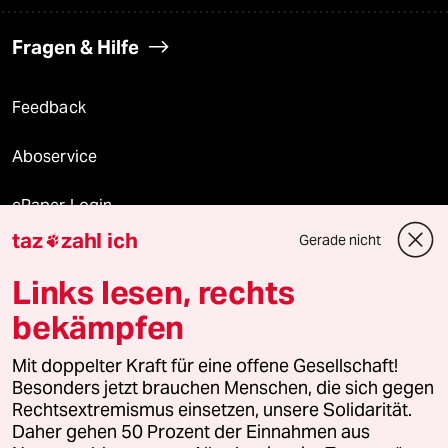
Fragen & Hilfe
Feedback
Aboservice
ePaper Login
taz
zahl ich
Gerade nicht

Downloads für Abonnierende
Links lesen, rechts
bekämpfen
© 2026 taz Verlags und Vertriebs GmbH
Alle Rechte vorbehalten. Bei rechtlichen Fragen oder für Genehmigungen
Mit doppelter Kraft für eine offene Gesellschaft!
wenden Sie sich bitte an
lizenzen@taz.de
Besonders jetzt brauchen Menschen, die sich gegen
Rechtsextremismus einsetzen, unsere Solidarität.
Daher gehen 50 Prozent der Einnahmen aus
Feedback
Redaktionsstatut
Kommune-Richtlinien
KI-