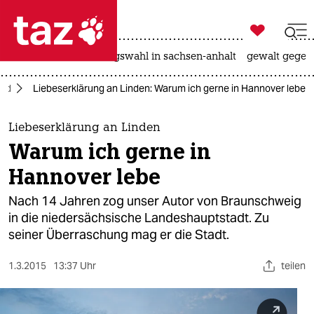

taz zahl ich
hitze
surfen
landtagswahl in sachsen-anhalt
gewalt gegen

taz zahl ich
ord
Liebeserklärung an Linden: Warum ich gerne in Hannover lebe
taz zahl ich
themen
Liebeserklärung an Linden
Warum ich gerne in
politik
Hannover lebe
öko
Nach 14 Jahren zog unser Autor von Braunschweig
in die niedersächsische Landeshauptstadt. Zu
gesellschaft
seiner Überraschung mag er die Stadt.
kultur
1.3.2015
13:37 Uhr
teilen
sport