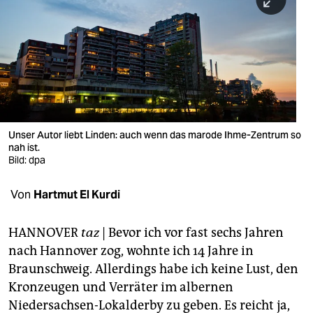
berlin
nord
wahrheit
verlag
verlag
Unser Autor liebt Linden: auch wenn das marode Ihme-Zentrum so
nah ist.
veranstaltungen
Bild: dpa
shop
Von
Hartmut El Kurdi
fragen & hilfe
unterstützen
HANNOVER
taz
| Bevor ich vor fast sechs Jahren
nach Hannover zog, wohnte ich 14 Jahre in
abo
Braunschweig. Allerdings habe ich keine Lust, den
Kronzeugen und Verräter im albernen
genossenschaft
Niedersachsen-Lokalderby zu geben. Es reicht ja,