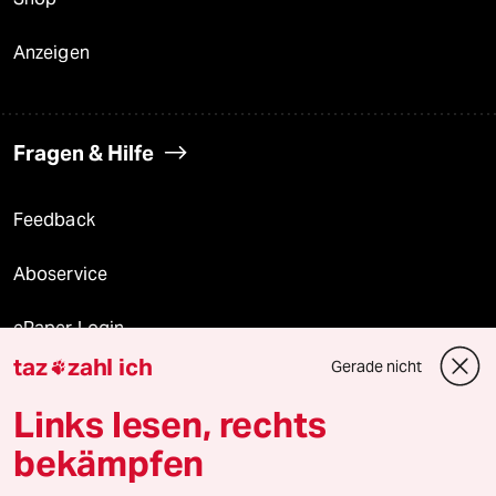
Anzeigen
Fragen & Hilfe
Feedback
Aboservice
ePaper Login
taz
zahl ich
Gerade nicht

Downloads für Abonnierende
Links lesen, rechts
bekämpfen
© 2026 taz Verlags und Vertriebs GmbH