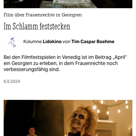
berlin
nord
Film über Frauenrechte in Georgien
Im Schlamm feststecken
wahrheit
verlag
Kolumne
Lidokino
von
Tim Caspar Boehme
verlag
Bei den Filmfestspielen in Venedig ist im Beitrag „April“
ein Georgien zu erleben, in dem Frauenrechte noch
veranstaltungen
verbesserungsfähig sind.
shop
6.9.2024
fragen & hilfe
unterstützen
abo
genossenschaft