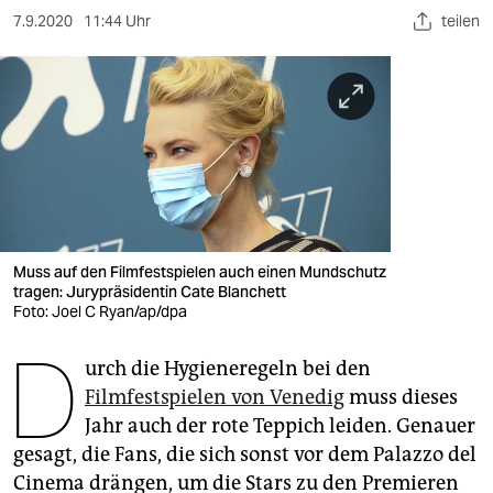
berlin
7.9.2020
11:44 Uhr
teilen
nord
wahrheit
verlag
verlag
veranstaltungen
Muss auf den Filmfestspielen auch einen Mundschutz
shop
tragen: Jurypräsidentin Cate Blanchett
Foto: Joel C Ryan/ap/dpa
fragen & hilfe
D
unterstützen
urch die Hygieneregeln bei den
Filmfestspielen von Venedig
muss dieses
abo
Jahr auch der rote Teppich leiden. Genauer
gesagt, die Fans, die sich sonst vor dem Palazzo del
genossenschaft
Cinema drängen, um die Stars zu den Premieren