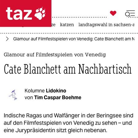

taz zahl ich
iran-krieg
ceuta
hitze
katzen
landtagswahl in sachsen-an

taz zahl ich
ig
Glamour auf Filmfestspielen von Venedig: Cate Blanchett am Na
taz zahl ich
themen
Glamour auf Filmfestspielen von Venedig
Cate Blanchett am Nachbartisch
politik
öko
Kolumne
Lidokino
gesellschaft
von
Tim Caspar Boehme
kultur
Indische Ragas und Walfänger in der Beringsee sind
auf den Filmfestspielen von Venedig zu sehen – und
sport
eine Jurypräsidentin sitzt gleich nebenan.