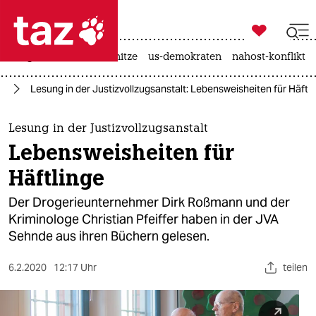

taz zahl ich
krieg in der ukraine
hitze
us-demokraten
nahost-konflikt

taz zahl ich
rd
Lesung in der Justizvollzugsanstalt: Lebensweisheiten für Häftl
taz zahl ich
themen
Lesung in der Justizvollzugsanstalt
Lebensweisheiten für
politik
Häftlinge
öko
Der Drogerieunternehmer Dirk Roßmann und der
Kriminologe Christian Pfeiffer haben in der JVA
gesellschaft
Sehnde aus ihren Büchern gelesen.
kultur
6.2.2020
12:17 Uhr
teilen
sport