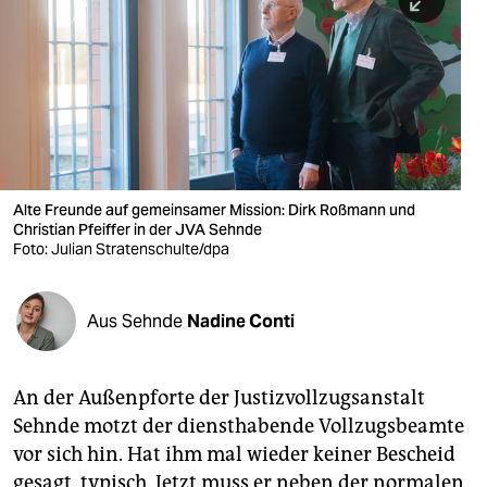
berlin
nord
wahrheit
verlag
verlag
Alte Freunde auf gemeinsamer Mission: Dirk Roßmann und
Christian Pfeiffer in der JVA Sehnde
veranstaltungen
Foto: Julian Stratenschulte/dpa
shop
fragen & hilfe
Aus Sehnde
Nadine Conti
unterstützen
An der Außenpforte der Justizvollzugsanstalt
abo
Sehnde motzt der diensthabende Vollzugsbeamte
genossenschaft
vor sich hin. Hat ihm mal wieder keiner Bescheid
gesagt, typisch. Jetzt muss er neben der normalen