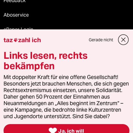
Feedback
Aboservice
ePaper Login
taz
zahl ich
Gerade nicht

Downloads für Abonnierende
Links lesen, rechts
bekämpfen
© 2026 taz Verlags und Vertriebs GmbH
Mit doppelter Kraft für eine offene Gesellschaft!
Alle Rechte vorbehalten. Bei rechtlichen Fragen oder für Genehmigungen
wenden Sie sich bitte an
lizenzen@taz.de
Besonders jetzt brauchen Menschen, die sich gegen
Rechtsextremismus einsetzen, unsere Solidarität.
Daher gehen 50 Prozent der Einnahmen aus
Feedback
Redaktionsstatut
Kommune-Richtlinien
KI-
Neuanmeldungen an „Alles beginnt im Zentrum“ –
eine Kampagne, die bedrohte linke Kulturzentren
Leitlinie
Informant
Datenschutz
Impressum
AGB
und Jugendorte unterstützt. Sind Sie dabei?
Seitenwende
Einwilligungen widerrufen (Ads)

Ja, ich will