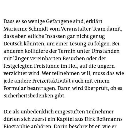
Christian Pfeiffer
, 75 Jahre, war von 1988 bis 2015
Direktor des Kriminologischen Forschungsinstituts­
Niedersachsen (KfN) in Hannover und als solcher
Dass es so wenige Gefangene sind, erklärt
gefragter Experte und Interviewpartner in vielen
Marianne Schmidt vom Veranstalter-Team damit,
Medien. Er unterbrach seine Leitungstätigkeit von
dass eben etliche Insassen gar nicht genug
2000 bis 2003 um als niedersächsischer
Justizminister für die SPD zu amtieren.
Deutsch könnten, um einer Lesung zu folgen. Bei
anderen kollidiere der Termin unter Umständen
mit länger vereinbarten Besuchen oder der
festgelegten Freistunde im Hof, auf die ungern
verzichtet wird. Wer teilnehmen will, muss das wie
jede andere Freizeitaktivität auch mit einem
Formular­ beantragen. Dann wird überprüft, ob es
Sicherheitsbedenken gibt.
Die als unbedenklich eingestuften Teilnehmer
dürfen sich zuerst ein Kapitel aus Dirk Roßmanns
Biographie anhören. Darin beschreibt er, wie er