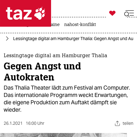

taz zahl ich
hitze
krieg in der ukraine
nahost-konflikt

taz zahl ich
us
Lessingtage digital am Hamburger Thalia: Gegen Angst und Aut
taz zahl ich
themen
Lessingtage digital am Hamburger Thalia
Gegen Angst und
politik
Autokraten
öko
Das Thalia Theater lädt zum Festival am Computer.
Das internationale Programm weckt Erwartungen,
gesellschaft
die eigene Produktion zum Auftakt dämpft sie
wieder.
kultur
sport
26.1.2021
16:00 Uhr
teilen