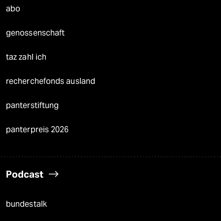
abo
genossenschaft
taz zahl ich
recherchefonds ausland
panterstiftung
panterpreis 2026
Podcast
bundestalk