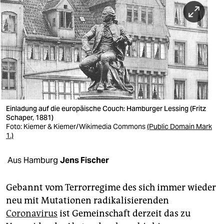
berlin
nord
wahrheit
verlag
verlag
veranstaltungen
Einladung auf die europäische Couch: Hamburger Lessing (Fritz
Schaper, 1881)
shop
Foto:
Kiemer & Kiemer/Wikimedia Commons
(Public Domain Mark
1.)
fragen & hilfe
Aus Hamburg
Jens Fischer
unterstützen
abo
Gebannt vom Terror­regime des sich immer wieder
neu mit Mutationen radikalisierenden
genossenschaft
Coronavirus
ist Gemeinschaft derzeit das zu