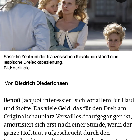
berlin
nord
wahrheit
verlag
verlag
Soso: Im Zentrum der französischen Revolution stand eine
lesbische Dreiecksbeziehung.
veranstaltungen
Bild: berlinale
shop
Von
Diedrich Diederichsen
fragen & hilfe
Benoît Jacquot interessiert sich vor allem für Haut
unterstützen
und Stoffe. Das viele Geld, das für den Dreh am
Originalschauplatz Versailles draufgegangen ist,
abo
amortisiert sich erst nach einer Stunde, wenn der
genossenschaft
ganze Hofstaat aufgescheucht durch den