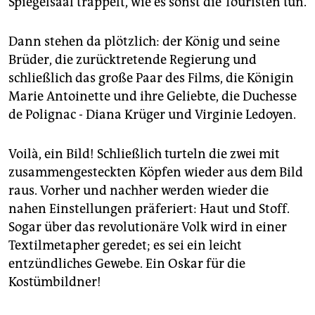
Spiegelsaal trappelt, wie es sonst die Touristen tun.
epaper login
Dann stehen da plötzlich: der König und seine
Brüder, die zurücktretende Regierung und
schließlich das große Paar des Films, die Königin
Marie Antoinette und ihre Geliebte, die Duchesse
de Polignac - Diana Krüger und Virginie Ledoyen.
Voilà, ein Bild! Schließlich turteln die zwei mit
zusammengesteckten Köpfen wieder aus dem Bild
raus. Vorher und nachher werden wieder die
nahen Einstellungen präferiert: Haut und Stoff.
Sogar über das revolutionäre Volk wird in einer
Textilmetapher geredet; es sei ein leicht
entzündliches Gewebe. Ein Oskar für die
Kostümbildner!