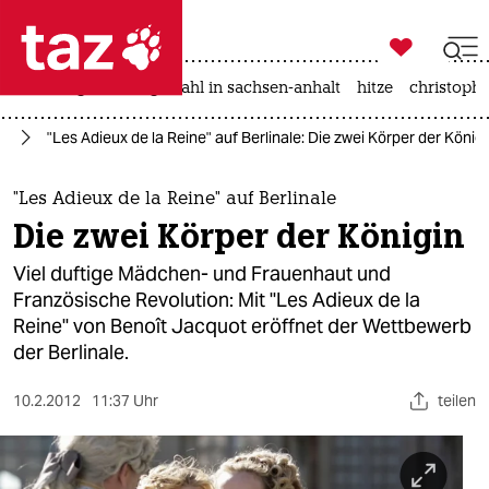

taz zahl ich
iran-krieg
landtagswahl in sachsen-anhalt
hitze
christophe

taz zahl ich
lm
"Les Adieux de la Reine" auf Berlinale: Die zwei Körper der Königi
taz zahl ich
themen
"Les Adieux de la Reine" auf Berlinale
Die zwei Körper der Königin
politik
Viel duftige Mädchen- und Frauenhaut und
öko
Französische Revolution: Mit "Les Adieux de la
Reine" von Benoît Jacquot eröffnet der Wettbewerb
gesellschaft
der Berlinale.
kultur
10.2.2012
11:37 Uhr
teilen
sport