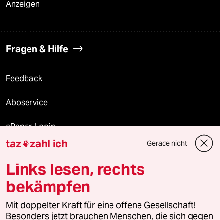
Anzeigen
Fragen & Hilfe
Feedback
Aboservice
ePaper Login
taz
zahl ich
Gerade nicht

Downloads für Abonnierende
Links lesen, rechts
bekämpfen
© 2026 taz Verlags und Vertriebs GmbH
Mit doppelter Kraft für eine offene Gesellschaft!
Alle Rechte vorbehalten. Bei rechtlichen Fragen oder für Genehmigungen
wenden Sie sich bitte an
lizenzen@taz.de
Besonders jetzt brauchen Menschen, die sich gegen