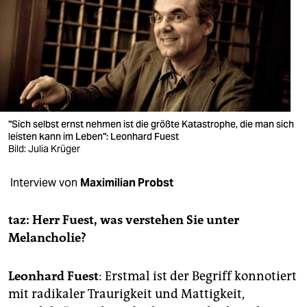
berlin
nord
wahrheit
verlag
verlag
"Sich selbst ernst nehmen ist die größte Katastrophe, die man sich
leisten kann im Leben": Leonhard Fuest
veranstaltungen
Bild: Julia Krüger
shop
Interview von
Maximilian Probst
fragen & hilfe
taz: Herr Fuest, was verstehen Sie unter
unterstützen
Melancholie?
abo
Leonhard Fuest
: Erstmal ist der Begriff konnotiert
genossenschaft
mit radikaler Traurigkeit und Mattigkeit,