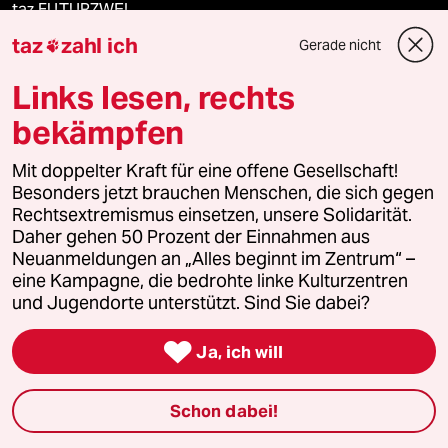
taz FUTURZWEI
taz
zahl ich
Gerade nicht

Le Monde diplomatique
Links lesen, rechts
taz Archiv
bekämpfen
Mit doppelter Kraft für eine offene Gesellschaft!
Besonders jetzt brauchen Menschen, die sich gegen
Mehr taz Angebote
Rechtsextremismus einsetzen, unsere Solidarität.
Daher gehen 50 Prozent der Einnahmen aus
Neuanmeldungen an „Alles beginnt im Zentrum“ –
Reisen
eine Kampagne, die bedrohte linke Kulturzentren
und Jugendorte unterstützt. Sind Sie dabei?
Kantine

Ja, ich will
Shop
Anzeigen
Schon dabei!