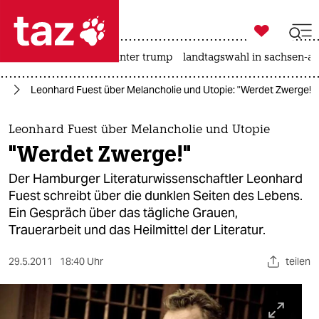

taz zahl ich
nahost-konflikt
usa unter trump
landtagswahl in sachsen-an

taz zahl ich
rd
Leonhard Fuest über Melancholie und Utopie: "Werdet Zwerge!"
taz zahl ich
themen
Leonhard Fuest über Melancholie und Utopie
"Werdet Zwerge!"
politik
Der Hamburger Literaturwissenschaftler Leonhard
öko
Fuest schreibt über die dunklen Seiten des Lebens.
Ein Gespräch über das tägliche Grauen,
gesellschaft
Trauerarbeit und das Heilmittel der Literatur.
kultur
29.5.2011
18:40 Uhr
teilen
sport