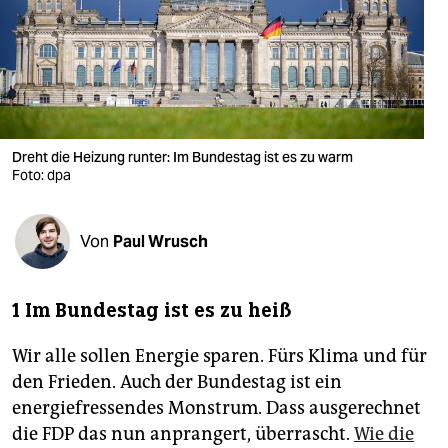
berlin
nord
wahrheit
verlag
Dreht die Heizung runter: Im Bundestag ist es zu warm
verlag
Foto: dpa
veranstaltungen
Von
Paul Wrusch
shop
fragen & hilfe
1 Im Bundestag ist es zu heiß
unterstützen
Wir alle sollen Energie sparen. Fürs Klima und für
abo
den Frieden. Auch der Bundestag ist ein
energiefressendes Monstrum. Dass ausgerechnet
genossenschaft
die FDP das nun anprangert, überrascht.
Wie die