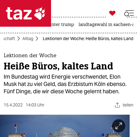

taz zahl ich
nahost-konflikt
usa unter trump
landtagswahl in sachsen-an

taz zahl ich
llschaft
Alltag
Lektionen der Woche: Heiße Büros, kaltes Land
taz zahl ich
themen
Lektionen der Woche
Heiße Büros, kaltes Land
politik
Im Bundestag wird Energie verschwendet, Elon
öko
Musk hat zu viel Geld, das Erzbistum Köln ebenso.
Fünf Dinge, die wir diese Woche gelernt haben.
gesellschaft
15.4.2022
14:03 Uhr
teilen
kultur
sport