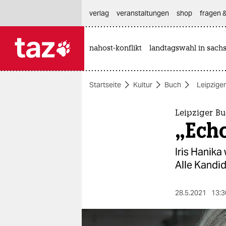
hautnavigation anspringen
hauptinhalt anspringen
footer anspringen
verlag
veranstaltungen
shop
fragen &
nahost-konflikt
landtagswahl in sach

taz zahl ich
taz zahl ich
Startseite
Kultur
Buch
Leipzige
themen
politik
Leipziger B
„Ech
öko
Iris Hanik
gesellschaft
Alle Kan­di­
kultur
28.5.2021
13:3
sport