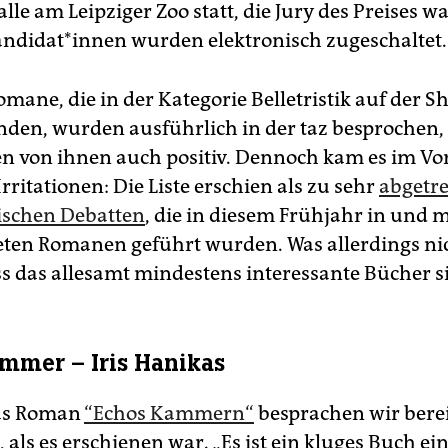
le am Leipziger Zoo statt, die Jury des Preises wa
an­di­da­t*in­nen wurden elektronisch zugeschaltet.
omane, die in der Kategorie Belletristik auf der Sh
anden, wurden ausführlich in der taz besprochen,
en von ihnen auch positiv. Dennoch kam es im Vor
Irritationen: Die Liste erschien als zu sehr
abgetr
rischen Debatten
, die in diesem Frühjahr in und m
eten Romanen geführt wurden. Was allerdings ni
ss das allesamt mindestens interessante Bücher s
mmer – Iris Hanikas
kas Roman
“Echos Kammern“
besprachen wir berei
 als es erschienen war. „Es ist ein kluges Buch ei