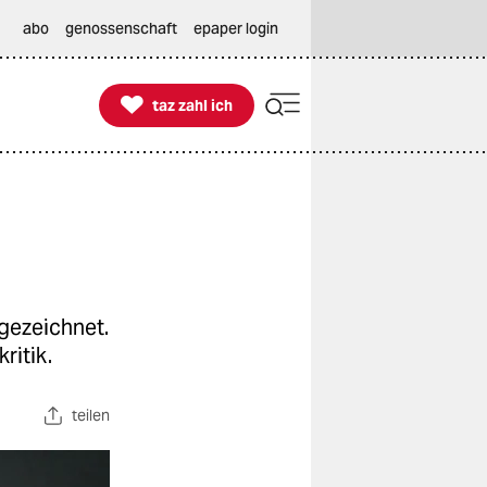
abo
genossenschaft
epaper login

taz zahl ich
taz zahl ich
gezeichnet.
kritik.
teilen