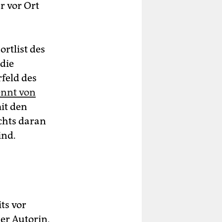
r vor Ort
ortlist des
 die
feld des
ennt von
it den
chts daran
ind.
ts vor
ner Autorin,