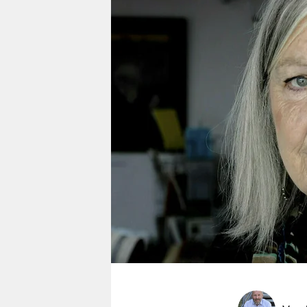
berlin
nord
wahrheit
verlag
verlag
veranstaltungen
shop
fragen & hilfe
unterstützen
abo
genossenschaft