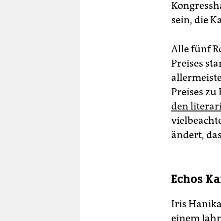
Kongresshal
sein, die K
Alle fünf R
Preises st
allermeist
Preises zu 
den litera
vielbeacht
ändert, da
Echos Ka
Iris Hani
einem Jahr,