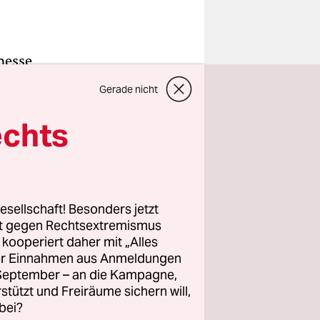
messe
ris Hanika
Gerade nicht
en Preise
ik gewann
echts
eichnet.
esellschaft! Besonders jetzt
rt gegen Rechtsextremismus
z kooperiert daher mit „Alles
ller Einnahmen aus Anmeldungen
. September – an die Kampagne,
rstützt und Freiräume sichern will,
bei?