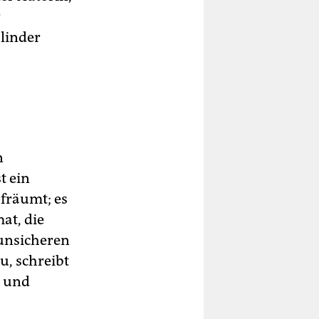
r
blinder
n
t ein
ufräumt; es
at, die
 unsicheren
u, schreibt
e und