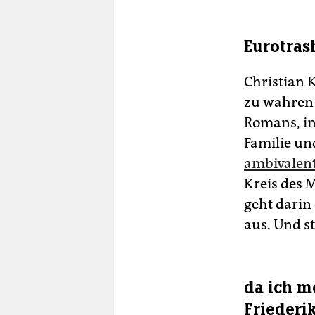
Eurotras
Christian K
zu wahren 
Romans, in
Familie un
ambivalen
Kreis des 
geht darin 
aus. Und st
da ich m
Friederi