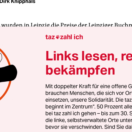
Dirk Knipphals
 wurden in Leipzig die Preise der Leipziger Buch
In der Kategorie Bellestristik wurde die Autorin I
taz
zahl ich

 Kammern“ ausgezeichnet. Auch die anderen beid
1 an Frauen. In der Kategorie Sachbuch/Essayist
Links lesen, r
end. Als Übersetzerin wurde Timea Tankó ausgez
bekämpfen
Mit doppelter Kraft für eine offene G
brauchen Menschen, die sich vor O
einsetzen, unsere Solidarität. Die ta
beginnt im Zentrum“. 50 Prozent a
bei taz zahl ich gehen – bis zum 30
die linke, selbstverwaltete Orte unte
bevor sie verschwinden. Sind Sie da