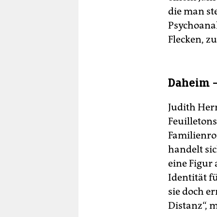
die man ste
Psychoanal
Flecken, z
Daheim 
Judith He
Feuilleton
Familienro
handelt si
eine Figur
Identität 
sie doch e
Distanz“, m