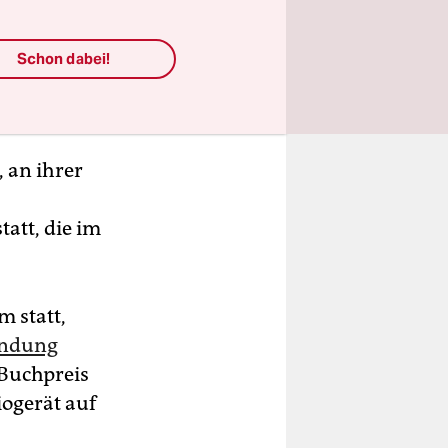
Schon dabei!
, an ihrer
att, die im
m statt,
endung
Buchpreis
iogerät auf