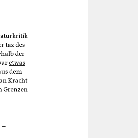
aturkritik
r taz des
rhalb der
war
etwas
 aus dem
ian Kracht
en Grenzen
 –