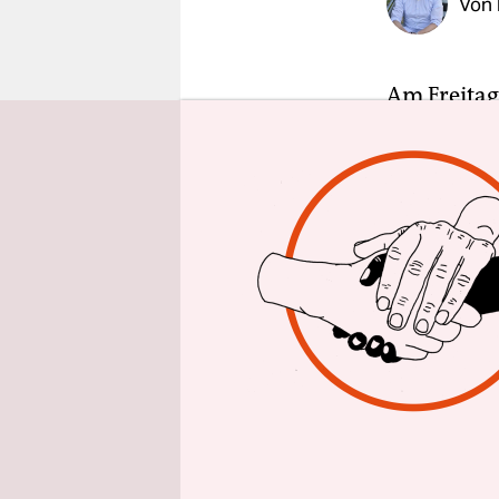
Von
epaper login
Am Freitag
verliehen. 
für „Echos
gingen 202
Heike Behr