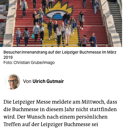
berlin
nord
wahrheit
verlag
verlag
Be­su­che­r:in­nen­an­drang auf der Leipziger Buchmesse im März
2019
veranstaltungen
Foto: Christian Grube/imago
shop
Von
Ulrich Gutmair
fragen & hilfe
unterstützen
Die Leipziger Messe meldete am Mittwoch, dass
abo
die Buchmesse in diesem Jahr nicht stattfinden
wird. Der Wunsch nach einem persönlichen
genossenschaft
Treffen auf der Leipziger Buchmesse sei