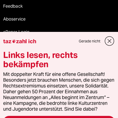
Feedback
Aboservice
ePaper Login
taz
zahl ich
Gerade nicht

Downloads für Abonnierende
Links lesen, rechts
bekämpfen
© 2026 taz Verlags und Vertriebs GmbH
Mit doppelter Kraft für eine offene Gesellschaft!
Alle Rechte vorbehalten. Bei rechtlichen Fragen oder für Genehmigungen
wenden Sie sich bitte an
lizenzen@taz.de
Besonders jetzt brauchen Menschen, die sich gegen
Rechtsextremismus einsetzen, unsere Solidarität.
Daher gehen 50 Prozent der Einnahmen aus
Feedback
Redaktionsstatut
Kommune-Richtlinien
KI-
Neuanmeldungen an „Alles beginnt im Zentrum“ –
eine Kampagne, die bedrohte linke Kulturzentren
Leitlinie
Informant
Datenschutz
Impressum
AGB
und Jugendorte unterstützt. Sind Sie dabei?