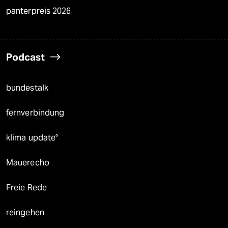
panterpreis 2026
Podcast
bundestalk
fernverbindung
klima update°
Mauerecho
Freie Rede
reingehen