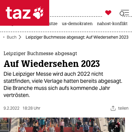

taz zahl ich
krieg in der ukraine
hitze
us-demokraten
nahost-konflikt

taz zahl ich
Buch
Leipziger Buchmesse abgesagt: Auf Wiedersehen 2023
taz zahl ich
themen
Leipziger Buchmesse abgesagt
Auf Wiedersehen 2023
politik
Die Leipziger Messe wird auch 2022 nicht
öko
stattfinden, viele Verlage hatten bereits abgesagt.
Die Branche muss sich aufs kommende Jahr
gesellschaft
vertrösten.
kultur
9.2.2022
18:28 Uhr
teilen
sport