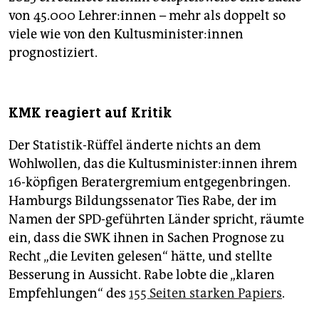
von 45.000 Leh­re­r:in­nen – mehr als doppelt so
viele wie von den Kul­tus­mi­nis­te­r:in­nen
prognostiziert.
KMK reagiert auf Kritik
Der Statistik-Rüffel änderte nichts an dem
Wohlwollen, das die Kul­tus­mi­nis­te­r:in­nen ihrem
16-köpfigen Beratergremium entgegenbringen.
Hamburgs Bildungssenator Ties Rabe, der im
Namen der SPD-geführten Länder spricht, räumte
ein, dass die SWK ihnen in Sachen Prognose zu
Recht „die Leviten gelesen“ hätte, und stellte
Besserung in Aussicht. Rabe lobte die „klaren
Empfehlungen“ des
155 Seiten starken Papiers
.