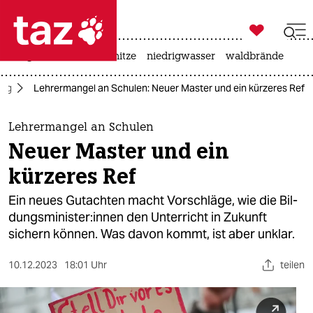

taz zahl ich
krieg in der ukraine
hitze
niedrigwasser
waldbrände

taz zahl ich
ung
Lehrermangel an Schulen: Neuer Master und ein kürzeres Ref
taz zahl ich
themen
Lehrermangel an Schulen
Neuer Master und ein
politik
kürzeres Ref
öko
Ein neues Gutachten macht Vorschläge, wie die Bil­
dungs­mi­nis­te­r:in­nen den Unterricht in Zukunft
gesellschaft
sichern können. Was davon kommt, ist aber unklar.
kultur
10.12.2023
18:01 Uhr
teilen
sport