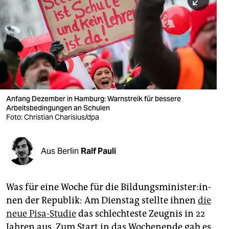
berlin
nord
wahrheit
verlag
verlag
Anfang Dezember in Hamburg: Warnstreik für bessere
Arbeitsbedingungen an Schulen
veranstaltungen
Foto: Christian Charisius/dpa
shop
fragen & hilfe
Aus Berlin
Ralf Pauli
unterstützen
Was für eine Woche für die Bil­dungs­mi­nis­te­r:in­
abo
nen der Republik: Am Dienstag stellte ihnen
die
genossenschaft
neue Pisa-Studie
das schlechteste Zeugnis in 22
Jahren aus. Zum Start in das Wochenende gab es