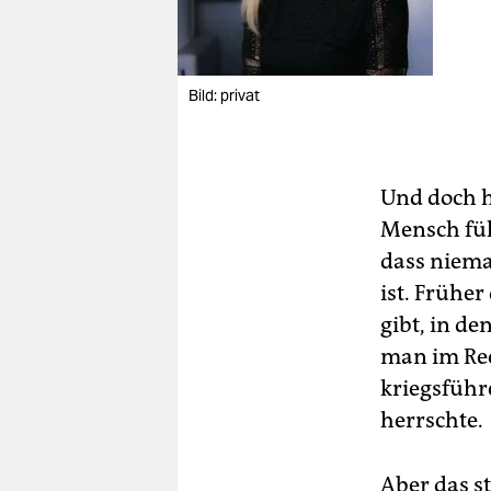
Bild: privat
Und doch ha
Mensch füh
dass nieman
ist. Früher
gibt, in de
man im Rec
kriegsführ
herrschte.
Aber das st