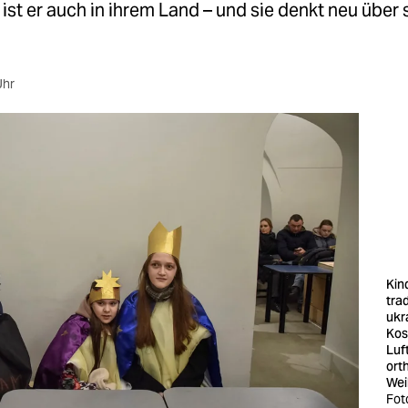
 ist er auch in ihrem Land – und sie denkt neu über 
Uhr
Kin
trad
ukr
Kos
Luf
ort
Wei
Fot