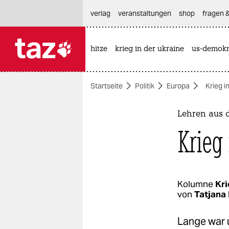
hautnavigation anspringen
hauptinhalt anspringen
footer anspringen
verlag
veranstaltungen
shop
fragen &
hitze
krieg in der ukraine
us-demokr

taz zahl ich
taz zahl ich
Startseite
Politik
Europa
Krieg i
themen
politik
Lehren aus 
Krieg
öko
gesellschaft
kultur
Kolumne
Kri
von
Tatjana
sport
Lange war u