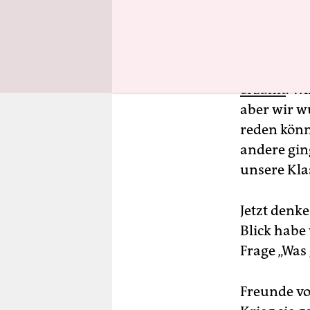
Wir waren 
erzählt
. W
aber wir w
reden könn
andere gin
unsere Kla
Jetzt denke
Blick habe 
Frage „Was
Freunde vo