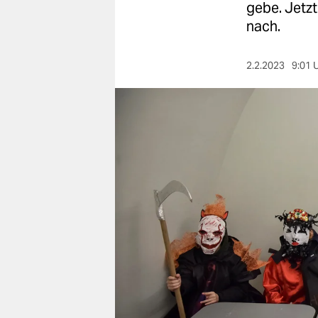
berlin
gebe. Jetzt
nach.
nord
wahrheit
2.2.2023
9:01 
verlag
verlag
veranstaltungen
shop
fragen & hilfe
unterstützen
abo
genossenschaft