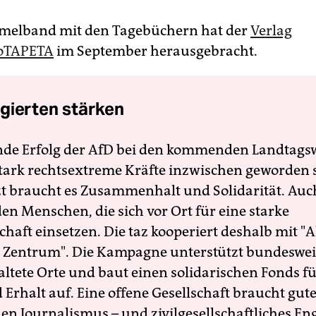
melband mit den Tagebüchern hat der
Verlag
toTAPETA
im September herausgebracht.
gierten stärken
nde Erfolg der AfD bei den kommenden Landtags
 stark rechtsextreme Kräfte inzwischen geworden 
zt braucht es Zusammenhalt und Solidarität. Auc
en Menschen, die sich vor Ort für eine starke
schaft einsetzen. Die taz kooperiert deshalb mit "A
 Zentrum". Die Kampagne unterstützt bundesweit
altete Orte und baut einen solidarischen Fonds f
Erhalt auf. Eine offene Gesellschaft braucht gute
en Journalismus – und zivilgesellschaftliches E