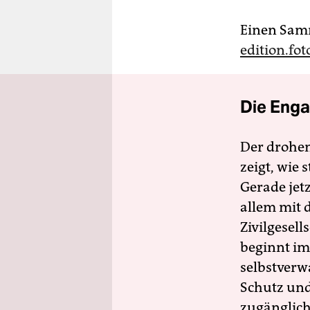
Einen Sam
edition.fo
Die Enga
Der drohe
zeigt, wie
Gerade jet
allem mit d
Zivilgesell
beginnt im
selbstverw
Schutz und 
zugänglich