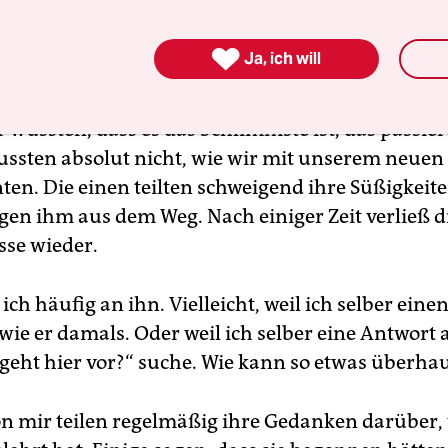

Ja, ich will
noch klein,
vom Krieg hatten uns nur unsere Gro
ir wussten, dass es das Schlimmste ist, das passie
ussten absolut nicht, wie wir mit unserem neuen
ten. Die einen teilten schweigend ihre Süßigkeit
gen ihm aus dem Weg. Nach einiger Zeit verließ d
sse wieder.
 ich häufig an ihn. Vielleicht, weil ich selber ein
wie er damals. Oder weil ich selber eine Antwort 
 geht hier vor?“ suche. Wie kann so etwas überhau
n mir teilen regelmäßig ihre Gedanken darüber,