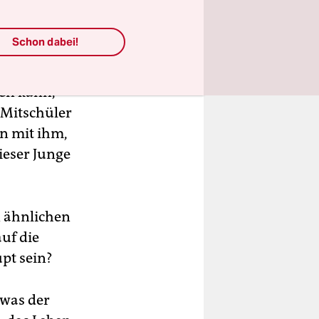
Schon dabei!
ßeltern
ren kann,
 Mitschüler
en mit ihm,
ieser Junge
en ähnlichen
auf die
pt sein?
 was der