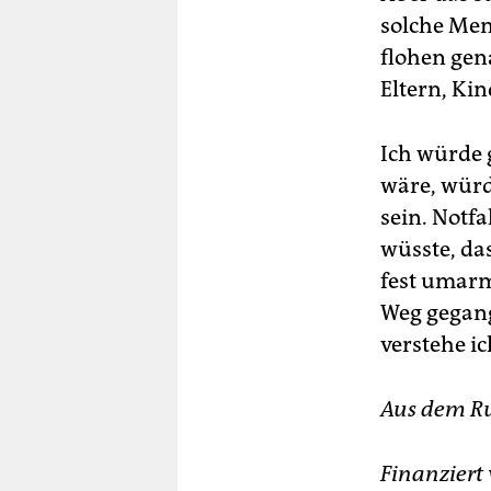
solche Men
flohen gen
Eltern, Ki
Ich würde 
wäre, würd
sein. Notf
wüsste, das
fest umarm
Weg gegange
verstehe ic
Aus dem R
Finanziert