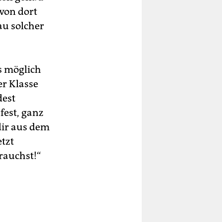
von dort
au solcher
s möglich
er Klasse
dest
 fest, ganz
dir aus dem
etzt
brauchst!“