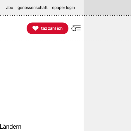
abo
genossenschaft
epaper login

taz zahl ich
taz zahl ich
n Ländern