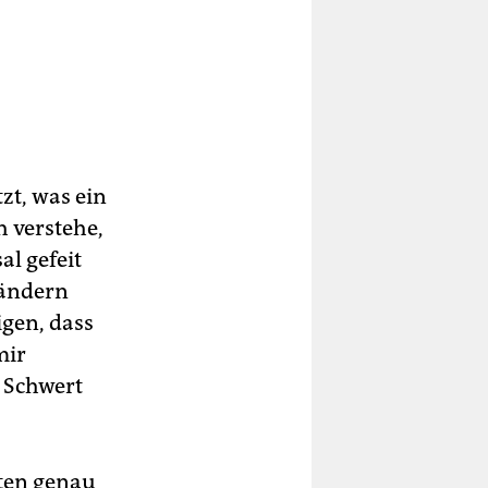
zt, was ein
h verstehe,
al gefeit
Ländern
igen, dass
mir
d Schwert
bten genau