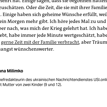
elehrt hat. Einige sagen, dass sie begonnen hätte
schätzen. Oder die Zeit, die sie mit ihrer Famili
. Einige haben sich geheime Wünsche erfüllt, weil
 kein Morgen mehr gibt. Ich höre jedes Mal zu un
er nach, was mich der Krieg gelehrt hat. Ich hab
ebt, habe immer jede Minute wertgeschätzt, hab
g
gerne Zeit mit der Familie verbracht
, aber Träu
sangst wünschenswerter.
ana Milimko
hefredakteurin des ukrainischen Nachrichtendienstes USI.onli
st Mutter von zwei Kinder (9 und 12).