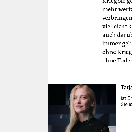
Krieg sie g
mehr wertzu
verbringen
vielleicht
auch darüb
immer geli
ohne Krie
ohne Tode
Tatj
ist C
Sie i