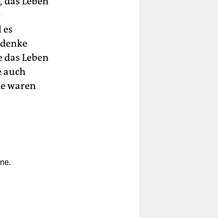
n, das Leben
e
 es
d denke
e das Leben
e auch
me waren
ne.