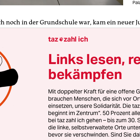
Pal
ich noch in der Grundschule war, kam ein neuer J
ere Klasse. Er war mürrisch und sprach mit ni
taz
zahl ich

 Lehrerin sagte uns, dass dieser Junge vor dem Kr
ar, dass er unsere Sprache nicht verstand, aber m
Links lesen, r
lernen werde. Ich war damals neun Jahre als. Ic
 mehr an den Namen dieses Jungen, nicht an sei
bekämpfen
ät, aber ich erinnere mich noch ganz genau an sei
te man lesen: „Warum bin ich hier? Was geht hier
Mit doppelter Kraft für eine offene G
brauchen Menschen, die sich vor O
einsetzen, unsere Solidarität. Die ta
beginnt im Zentrum“. 50 Prozent a
йна и мир – дневник
bei taz zahl ich gehen – bis zum 30
бы как можно больше людей смогли прочитать о последствиях
die linke, selbstverwaltete Orte unte
ны в Украине, taz также опубликовал этот текст на русском язык
bevor sie verschwinden. Sind Sie da
re
.