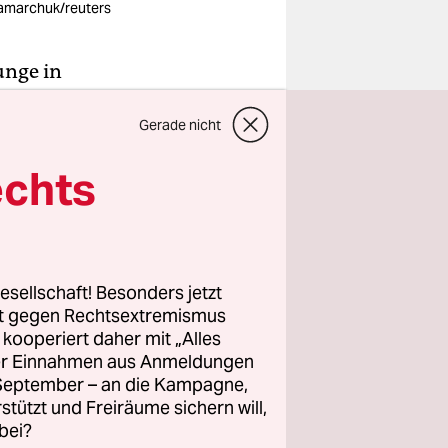
amarchuk/reuters
unge in
emandem.
Gerade nicht
ieg
it uns
echts
h erinnere
ne
nen Blick.
 vor?“
esellschaft! Besonders jetzt
rt gegen Rechtsextremismus
z kooperiert daher mit „Alles
ller Einnahmen aus Anmeldungen
. September – an die Kampagne,
rstützt und Freiräume sichern will,
е:
bei?