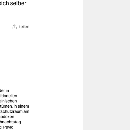
sich selber
teilen
der in
itionellen
ainischen
tümen, in einem
tschutzraum am
hodoxen
hnachtstag
o: Pavlo