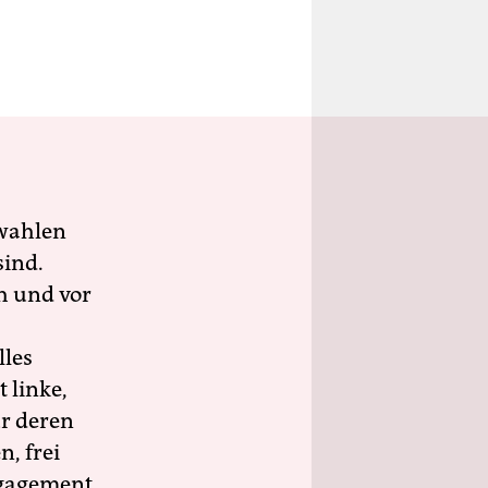
wahlen
sind.
h und vor
lles
 linke,
ür deren
n, frei
ngagement.