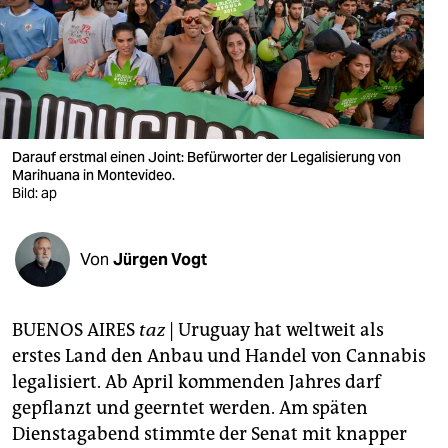
berlin
nord
wahrheit
verlag
Darauf erstmal einen Joint: Befürworter der Legalisierung von
verlag
Marihuana in Montevideo.
Bild: ap
veranstaltungen
shop
Von
Jürgen Vogt
fragen & hilfe
BUENOS AIRES
taz
| Uruguay hat weltweit als
unterstützen
erstes Land den Anbau und Handel von Cannabis
abo
legalisiert. Ab April kommenden Jahres darf
gepflanzt und geerntet werden. Am späten
genossenschaft
Dienstagabend stimmte der Senat mit knapper