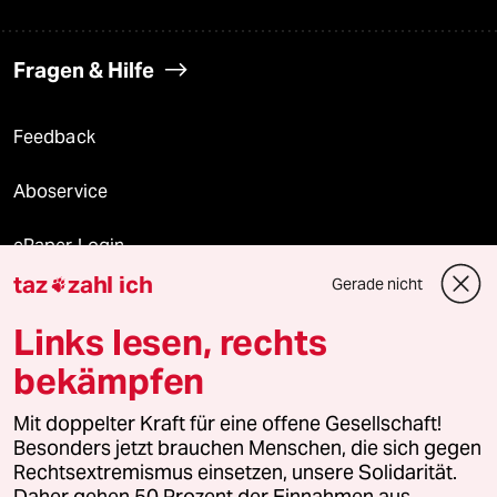
Fragen & Hilfe
Feedback
Aboservice
ePaper Login
taz
zahl ich
Gerade nicht

Downloads für Abonnierende
Links lesen, rechts
bekämpfen
© 2026 taz Verlags und Vertriebs GmbH
Mit doppelter Kraft für eine offene Gesellschaft!
Alle Rechte vorbehalten. Bei rechtlichen Fragen oder für Genehmigungen
wenden Sie sich bitte an
lizenzen@taz.de
Besonders jetzt brauchen Menschen, die sich gegen
Rechtsextremismus einsetzen, unsere Solidarität.