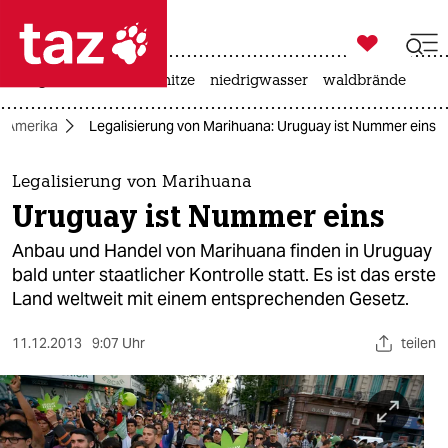

taz zahl ich
krieg in der ukraine
hitze
niedrigwasser
waldbrände

taz zahl ich
Amerika
Legalisierung von Marihuana: Uruguay ist Nummer eins
taz zahl ich
themen
Legalisierung von Marihuana
Uruguay ist Nummer eins
politik
Anbau und Handel von Marihuana finden in Uruguay
öko
bald unter staatlicher Kontrolle statt. Es ist das erste
Land weltweit mit einem entsprechenden Gesetz.
gesellschaft
11.12.2013
9:07 Uhr
teilen
kultur
sport