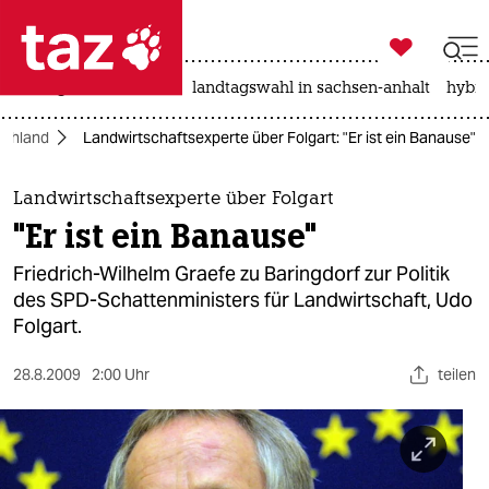

taz zahl ich
niedrigwasser
rente
landtagswahl in sachsen-anhalt
hybri

taz zahl ich
schland
Landwirtschaftsexperte über Folgart: "Er ist ein Banause"
taz zahl ich
themen
Landwirtschaftsexperte über Folgart
"Er ist ein Banause"
politik
Friedrich-Wilhelm Graefe zu Baringdorf zur Politik
öko
des SPD-Schattenministers für Landwirtschaft, Udo
Folgart.
gesellschaft
28.8.2009
2:00 Uhr
teilen
kultur
sport