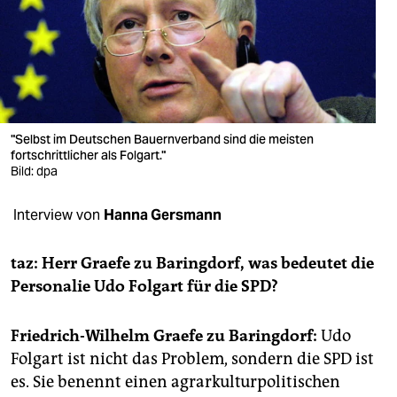
berlin
nord
wahrheit
verlag
"Selbst im Deutschen Bauernverband sind die meisten
verlag
fortschrittlicher als Folgart."
Bild: dpa
veranstaltungen
Interview von
Hanna Gersmann
shop
fragen & hilfe
taz: Herr Graefe zu Baringdorf, was bedeutet die
Personalie Udo Folgart für die SPD?
unterstützen
abo
Friedrich-Wilhelm Graefe zu Baringdorf:
Udo
Folgart ist nicht das Problem, sondern die SPD ist
genossenschaft
es. Sie benennt einen agrarkulturpolitischen