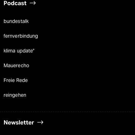
Podcast
bundestalk
fernverbindung
klima update°
Mauerecho
Freie Rede
reingehen
Newsletter