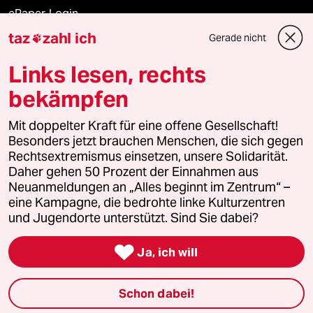
ePaper Login
taz
zahl ich
Gerade nicht

Downloads für Abonnierende
Links lesen, rechts
bekämpfen
© 2026 taz Verlags und Vertriebs GmbH
Alle Rechte vorbehalten. Bei rechtlichen Fragen oder für Genehmigungen
Mit doppelter Kraft für eine offene Gesellschaft!
wenden Sie sich bitte an
lizenzen@taz.de
Besonders jetzt brauchen Menschen, die sich gegen
Rechtsextremismus einsetzen, unsere Solidarität.
Daher gehen 50 Prozent der Einnahmen aus
Feedback
Redaktionsstatut
Kommune-Richtlinien
KI-
Neuanmeldungen an „Alles beginnt im Zentrum“ –
eine Kampagne, die bedrohte linke Kulturzentren
Leitlinie
Informant
Datenschutz
Impressum
AGB
und Jugendorte unterstützt. Sind Sie dabei?
Seitenwende
Einwilligungen widerrufen (Ads)

Ja, ich will
Schon dabei!