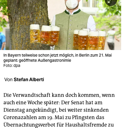
berlin
nord
wahrheit
verlag
verlag
In Bayern teilweise schon jetzt möglich, in Berlin zum 21. Mai
geplant: geöffnete Außengastronimie
veranstaltungen
Foto: dpa
shop
Von
Stefan Alberti
fragen & hilfe
unterstützen
Die Verwandtschaft kann doch kommen, wenn
auch eine Woche später: Der Senat hat am
abo
Dienstag angekündigt, bei weiter sinkenden
Coronazahlen am 19. Mai zu Pfingsten das
genossenschaft
Übernachtungsverbot für Haushaltsfremde zu