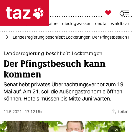

taz zahl ich
hitze
krieg in der ukraine
niedrigwasser
ceuta
waldbrän

taz zahl ich
us
Landesregierung beschließt Lockerungen: Der Pfingstbesuch 
taz zahl ich
themen
Landesregierung beschließt Lockerungen
Der Pfingstbesuch kann
politik
kommen
öko
Senat hebt privates Übernachtungsverbot zum 19.
Mai auf. Am 21. soll die Außengastronomie öffnen
gesellschaft
können. Hotels müssen bis Mitte Juni warten.
kultur
11.5.2021
17:12 Uhr
teilen
sport