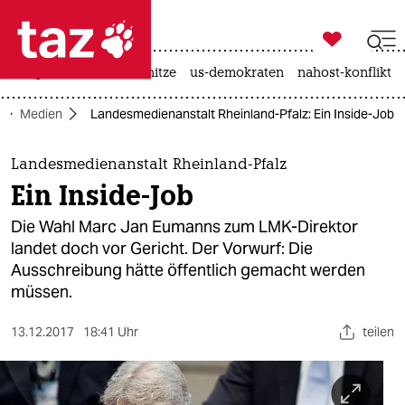

taz zahl ich
krieg in der ukraine
hitze
us-demokraten
nahost-konflikt

taz zahl ich
Medien
Landesmedienanstalt Rheinland-Pfalz: Ein Inside-Job
taz zahl ich
themen
Landesmedienanstalt Rheinland-Pfalz
Ein Inside-Job
politik
Die Wahl Marc Jan Eumanns zum LMK-Direktor
öko
landet doch vor Gericht. Der Vorwurf: Die
Ausschreibung hätte öffentlich gemacht werden
gesellschaft
müssen.
kultur
13.12.2017
18:41 Uhr
teilen
sport