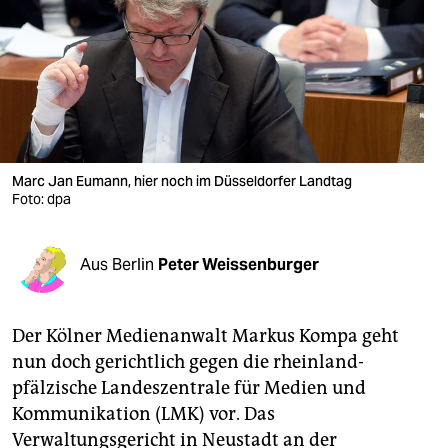
berlin
nord
wahrheit
verlag
verlag
Marc Jan Eumann, hier noch im Düsseldorfer Landtag
Foto: dpa
veranstaltungen
shop
Aus Berlin
Peter Weissenburger
fragen & hilfe
unterstützen
Der Kölner Medienanwalt Markus Kompa geht
nun doch gerichtlich gegen die rheinland-
abo
pfälzische Landeszentrale für Medien und
Kommunikation (LMK) vor. Das
genossenschaft
Verwaltungsgericht in Neustadt an der