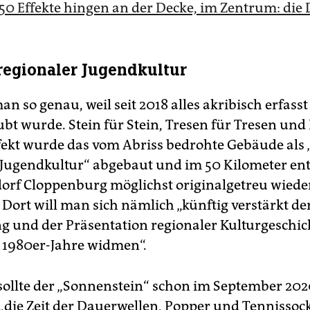
50 Effekte hingen an der Decke, im Zentrum: die D
regionaler Jugendkultur
n so genau, weil seit 2018 alles akribisch erfass
bt wurde. Stein für Stein, Tresen für Tresen und 
ffekt wurde das vom Abriss bedrohte Gebäude als
 Jugendkultur“ abgebaut und im 50 Kilometer en
f Cloppenburg möglichst originalgetreu wiede
 Dort will man sich nämlich „künftig verstärkt de
g und der Präsentation regionaler Kulturgeschic
s 1980er-Jahre widmen“.
 sollte der „Sonnenstein“ schon im September 202
 „die Zeit der Dauerwellen, Popper und Tennissoc