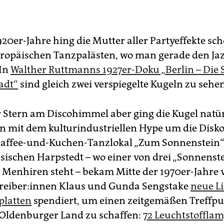
20er-Jahre hing die Mutter aller Partyeffekte sch
uropäischen Tanzpalästen, wo man gerade den Ja
 In
Walther Ruttmanns 1927er-Doku „Berlin – Die 
adt“
sind gleich zwei verspiegelte Kugeln zu sehen
r Stern am Disco­himmel aber ging die Kugel natür
n mit dem kulturindustriellen Hype um die Disko
Kaffee-und-Kuchen-Tanzlokal „Zum Sonnenstein“
sischen Harpstedt – wo einer von drei „Sonnenst
Menhiren steht – bekam Mitte der 1970er-Jahre 
trei­be­r:in­nen Klaus und Gunda Sengstake
neue Li
platten
spendiert, um einen zeitgemäßen Treffpun
Oldenburger Land zu schaffen:
72 Leuchtstoffla