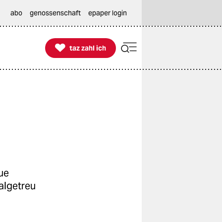
abo
genossenschaft
epaper login

taz zahl ich
taz zahl ich
ue
algetreu