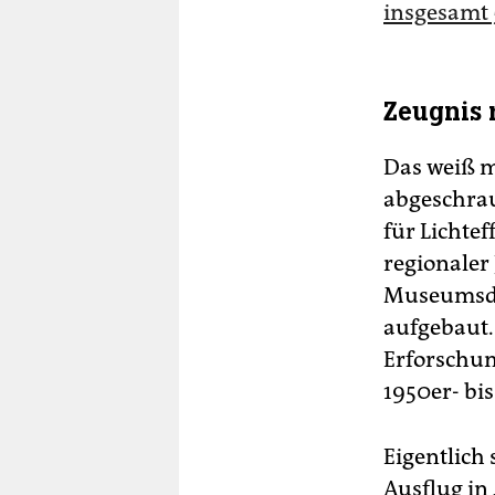
insgesamt 
Zeugnis 
Das weiß ma
abgeschrau
für Lichte
regionaler
Museumsdor
aufgebaut.
Erforschun
1950er- bi
Eigentlich
Ausflug in