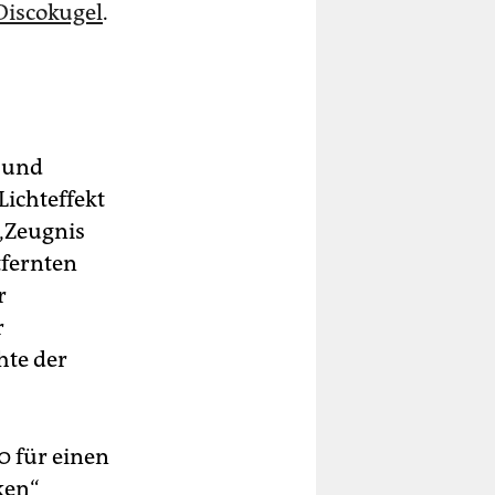
isco­kugel
.
t und
Lichteffekt
 „Zeugnis
tfernten
r
r
hte der
0 für einen
ken“