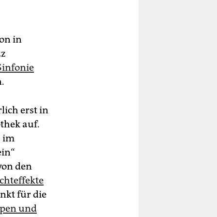
on in
zz
Sinfonie
.
lich erst in
thek auf.
 im
ein“
von den
chteffekte
kt für die
mpen und