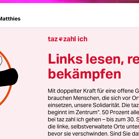
Matthies
taz
zahl ich
ht man nicht, um jeden noch so schmucklosen Ra

isse mit Nachtfiebergarantie zu verwandeln: Lam
Links lesen, r
, Schere, Klebe und
ein paar Handgriffe
– fertig i
 oder, viel schöner: der „
Myriaden-Reflektor
“. So
bekämpfen
ntinhaber Louis B. ­Woeste seine Erfindung – im J
ndelt den Raum in ein glänzendes Märchenland 
Mit doppelter Kraft für eine offene G
, wechselnden und lebendigen Farben – ein Raum
brauchen Menschen, die sich vor O
farbigen Funken“, so bewarb man das Ding dann 
einsetzen, unsere Solidarität. Die ta
beginnt im Zentrum“. 50 Prozent a
bei taz zahl ich gehen – bis zum 30
Woestes Erfindung soll es Vorläufer gegeben habe
die linke, selbstverwaltete Orte unte
wa. Bereits 1859 sollen
die Brüder Charlie und L
bevor sie verschwinden. Sind Sie da
 einen Lichteffekt in ihrer englischen Bar aufge