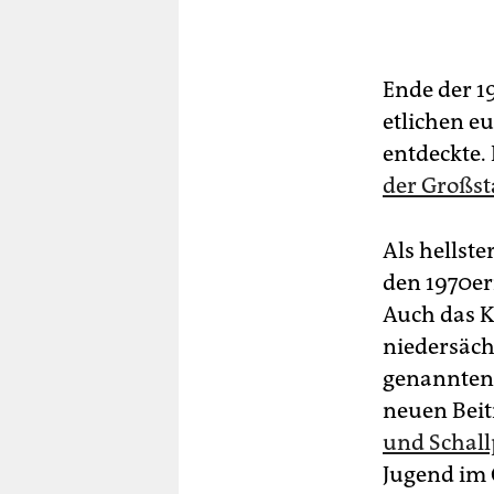
Ende der 19
etlichen e
entdeckte.
der Großst
Als hellste
den 1970er
Auch das 
niedersäch
genannten 
neuen Bei­
und Schall
Jugend im 