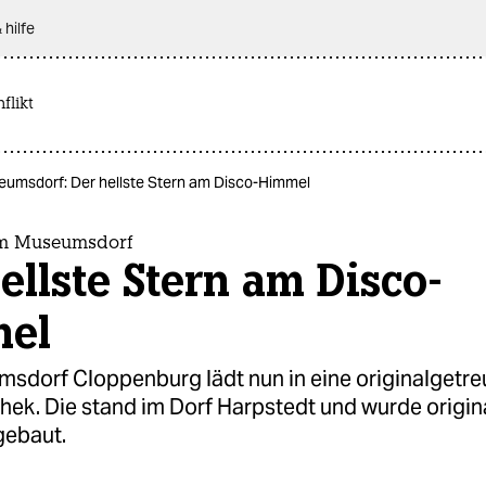
 hilfe
flikt
eumsdorf: Der hellste Stern am Disco-Himmel
im Museumsdorf
ellste Stern am Disco-
el
sdorf Cloppenburg lädt nun in eine originalgetre
ek. Die stand im Dorf Harp­stedt und wurde origin
gebaut.