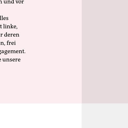
h und vor
lles
 linke,
ür deren
n, frei
ngagement.
e unsere