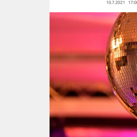
berlin
10.7.2021
17:0
nord
wahrheit
verlag
verlag
veranstaltungen
shop
fragen & hilfe
unterstützen
abo
genossenschaft