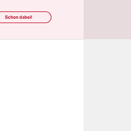
l Workers“
 haben
. Und
Schon dabei!
el zu