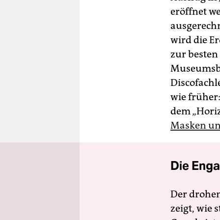
eröffnet w
ausgerechn
wird die E
zur besten
Museumsbet
Discofachl
wie früher
dem „Hori
Masken un
Die Enga
Der drohe
zeigt, wie