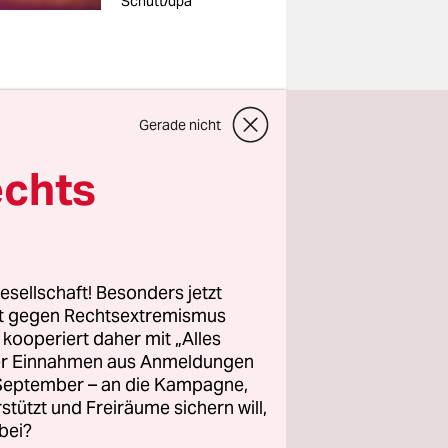
Schutt/dpa
um in eine
Gerade nicht
pe, Kugel,
echts
st die
 nannte
ahr 1916.
aus
esellschaft! Besonders jetzt
 mit
rt gegen Rechtsextremismus
1922.
z kooperiert daher mit „Alles
ller Einnahmen aus Anmeldungen
. September – an die Kampagne,
n, in
rstützt und Freiräume sichern will,
ogan
bei?
hängt