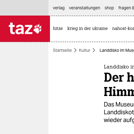
hautnavigation anspringen
hauptinhalt anspringen
footer anspringen
verlag
veranstaltungen
shop
fragen &
hitze
krieg in der ukraine
nahost-kon

taz zahl ich
taz zahl ich
Startseite
Kultur
Landdisko im Mus
themen
politik
Landdisko 
Der h
öko
Himm
gesellschaft
Das Museum
kultur
Landdiskoth
wieder auf
sport