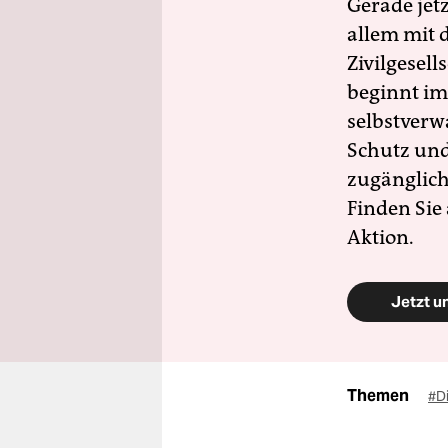
Gerade jet
allem mit d
Zivilgesell
beginnt im
selbstverw
Schutz und 
zugänglich
Finden Sie
Aktion.
Jetzt u
Themen
#D