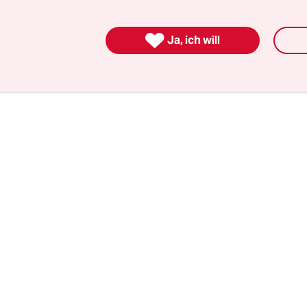
 soll die „International Brotherhood of Electrica
lichen Ball
mit einem „mirrored ball“ illuminiert

Ja, ich will
Foto von 1912 ist in einem
Zimmer eine Spiegelkug
ur Entspannung
von Tuberkulose-Patien:innen.