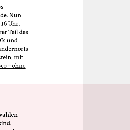
ss
rde. Nun
16 Uhr,
er Teil des
DJs und
 andernorts
tein, mit
sco – ohne
wahlen
sind.