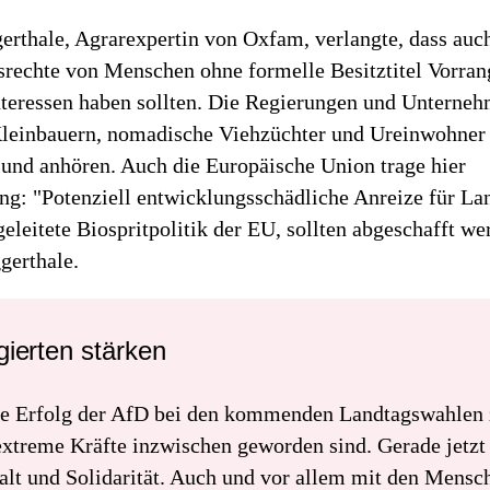
erthale, Agrarexpertin von Oxfam, verlangte, dass auc
rechte von Menschen ohne formelle Besitztitel Vorran
nteressen haben sollten. Die Regierungen und Unterne
Kleinbauern, nomadische Viehzüchter und Ureinwohner
 und anhören. Auch die Europäische Union trage hier
ng: "Potenziell entwicklungsschädliche Anreize für La
geleitete Biospritpolitik der EU, sollten abgeschafft we
gerthale.
ierten stärken
e Erfolg der AfD bei den kommenden Landtagswahlen z
extreme Kräfte inzwischen geworden sind. Gerade jetzt
t und Solidarität. Auch und vor allem mit den Mensch