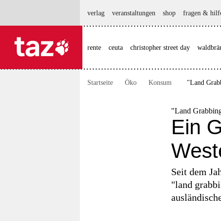
hautnavigation anspringen
hauptinhalt anspringen
footer anspringen
verlag
veranstaltungen
shop
fragen & hilf
rente
ceuta
christopher street day
waldbrä

taz zahl ich
taz zahl ich
Startseite
Öko
Konsum
"Land Grabb
themen
politik
"Land Grabbin
Ein G
öko
West
gesellschaft
Seit dem Jah
kultur
"land grabb
ausländisch
sport