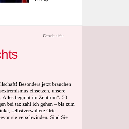
ihrem Land
Gerade nicht
hre acht
chts
 dass sie
en konnte.
e Familie zu
n nicht mehr
llschaft! Besonders jetzt brauchen
sextremismus einsetzen, unsere
t „Alles beginnt im Zentrum“. 50
 zu den
n bei taz zahl ich gehen – bis zum
nke, selbstverwaltete Orte
iboga und
bevor sie verschwinden. Sind Sie
orests
nzungen