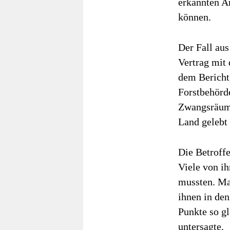
erkannten An
können.
Der Fall aus
Vertrag mit
dem Bericht
Forstbehörd
Zwangsräumu
Land gelebt 
Die Betroff
Viele von i
mussten. Ma
ihnen in den
Punkte so g
untersagte.