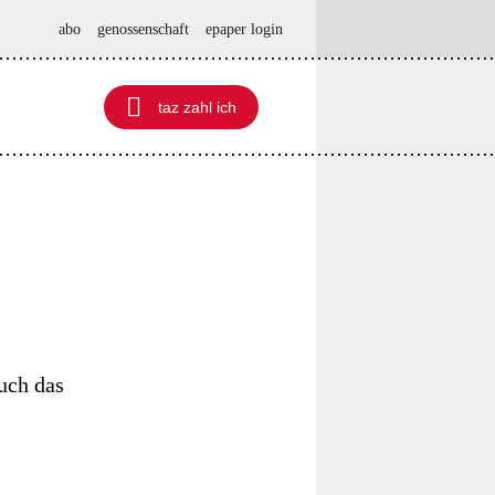
abo
genossenschaft
epaper login

taz zahl ich
taz zahl ich
auch das