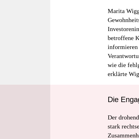
Marita Wigg
Gewohnheits
Investoreni
betroffene 
informieren
Verantwortu
wie die fehl
erklärte Wig
Die Engag
Der drohend
stark rechts
Zusammenhal