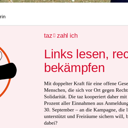
rin
taz
zahl ich
| Christine (Name geändert) und ihr Mann bauten auf 

hr als 20 Jahre lang genug Lebensmittel für sich und i
Links lesen, re
ie Familie erntete auf ihren sechs Hektar sogar so viel,
 dem Markt verkaufen und die Kinder zur Schule schick
bekämpfen
 sie auf einem Landstück leben, das zu klein ist, um di
ristines Kinder essen oft nur einmal pro Tag und gehe
Mit doppelter Kraft für eine offene Gese
Menschen, die sich vor Ort gegen Recht
Solidarität. Die taz kooperiert daher mi
in gehört der Entwicklungsorganisation Oxfam zufolge
Prozent aller Einnahmen aus Anmeldunge
30. September – an die Kampagne, die li
.000 Menschen, die von ihrem Land in den Bezirken K
unterstützt und Freiräume sichern will, 
trieben wurden - damit die britische Holzfirma New F
dabei?
C) dort Baumplantagen einrichtet. "Alle unsere Pfla