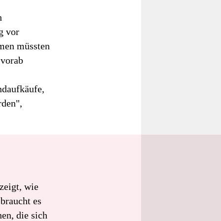
h
g vor
hmen müssten
 vorab
ndaufkäufe,
rden",
eigt, wie
 braucht es
en, die sich