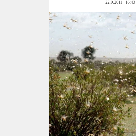
berlin
22.9.2011
16:43
nord
wahrheit
verlag
verlag
veranstaltungen
shop
fragen & hilfe
unterstützen
abo
genossenschaft