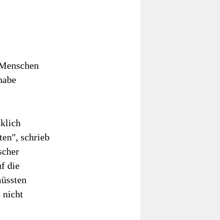
r Menschen
habe
cklich
en", schrieb
scher
f die
müssten
 nicht