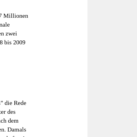
7 Millionen
nale
en zwei
8 bis 2009
s" die Rede
zer des
ach dem
en. Damals