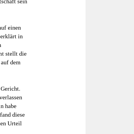
tschaft sein
auf einen
rklärt in
n
 stellt die
l auf dem
Gericht.
verlassen
in habe
 fand diese
en Urteil