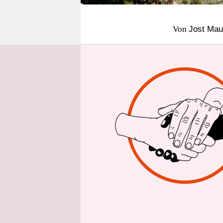
epaper login
Von
Jost Mau
BERLIN
taz
in Uganda me
Kinder an. D
Früchte auf
Jetzt müssen
ernähren. Ch
zur Schule.
Die Ugander
mehr als 20
Mubende ver
Company (NF