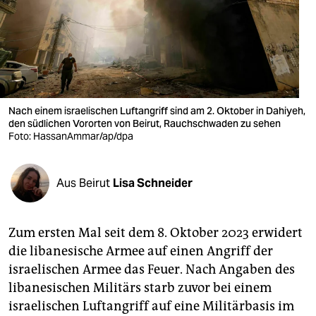
berlin
nord
wahrheit
verlag
Nach einem israelischen Luftangriff sind am 2. Oktober in Dahiyeh,
verlag
den südlichen Vororten von Beirut, Rauchschwaden zu sehen
Foto: HassanAmmar/ap/dpa
veranstaltungen
shop
Aus Beirut
Lisa Schneider
fragen & hilfe
Zum ersten Mal seit dem 8. Oktober 2023 erwidert
unterstützen
die libanesische Armee auf einen Angriff der
abo
israelischen Armee das Feuer. Nach Angaben des
libanesischen Militärs starb zuvor bei einem
genossenschaft
israelischen Luftangriff auf eine Militärbasis im