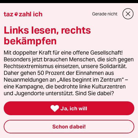
Le Monde diplomatique
taz
zahl ich
Gerade nicht

taz Archiv
Links lesen, rechts
bekämpfen
Mehr taz Angebote
Mit doppelter Kraft für eine offene Gesellschaft!
Besonders jetzt brauchen Menschen, die sich gegen
Rechtsextremismus einsetzen, unsere Solidarität.
Reisen
Daher gehen 50 Prozent der Einnahmen aus
Neuanmeldungen an „Alles beginnt im Zentrum“ –
eine Kampagne, die bedrohte linke Kulturzentren
Kantine
und Jugendorte unterstützt. Sind Sie dabei?
Shop

Ja, ich will
Anzeigen
Schon dabei!