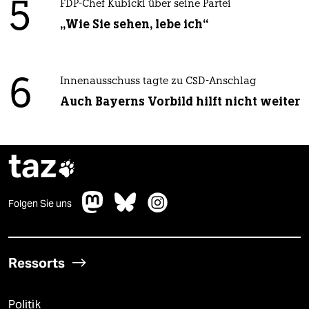
5
FDP-Chef Kubicki über seine Partei
„Wie Sie sehen, lebe ich“
6
Innenausschuss tagte zu CSD-Anschlag
Auch Bayerns Vorbild hilft nicht weiter
taz

Folgen Sie uns
Ressorts
Politik