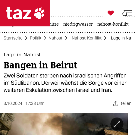

taz zahl ich
krieg in der ukraine
hitze
niedrigwasser
nahost-konflikt

taz zahl ich
Startseite
Politik
Nahost
Nahost-Konflikt
Lage in Naho
taz zahl ich
themen
Lage in Nahost
Bangen in Beirut
politik
Zwei Soldaten sterben nach israelischen Angriffen
öko
im Südlibanon. Derweil wächst die Sorge vor einer
weiteren Eskalation zwischen Israel und Iran.
gesellschaft
3.10.2024
17:33 Uhr
teilen
kultur
sport