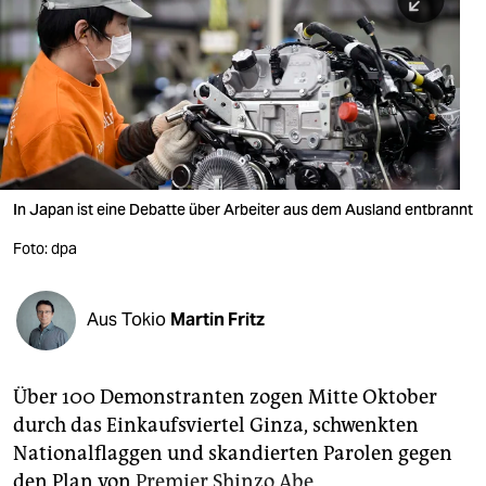
berlin
nord
wahrheit
verlag
verlag
In Japan ist eine Debatte über Arbeiter aus dem Ausland entbrannt
veranstaltungen
Foto: dpa
shop
fragen & hilfe
Aus Tokio
Martin Fritz
unterstützen
Über 100 Demonstranten zogen Mitte Oktober
abo
durch das Einkaufsviertel Ginza, schwenkten
genossenschaft
Nationalflaggen und skandierten Parolen gegen
den Plan von
Premier Shinzo Abe
,