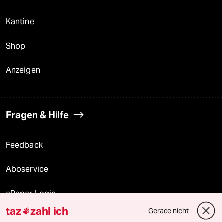
Kantine
Shop
Anzeigen
Fragen & Hilfe
Feedback
Aboservice
ePaper Login
taz
zahl ich
Gerade nicht

Downloads für Abonnierende