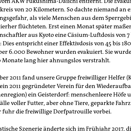
vom AKW Fukushima-Daiichi entfernt. Die Evakui
reis von 20 Kilometern. So dachte niemand an e
ngsgefahr, als viele Menschen aus dem Sperrgebi
ierher flüchteten. Erst einen Monat später maße
schaftler aus Kyoto eine Cäsium-Luftdosis von 7 
 Dies entspricht einer Effektivdosis von 45 bis 18
über 6.000 Bewohner wurden evakuiert. Sie wurd
 Monate lang hier ahnungslos verstrahlt.
er 2011 fand unsere Gruppe freiwilliger Helfer 
., ein 2011 gegründeter Verein für den Wiederaufb
enregion) ein Geisterdorf: menschenleere Höfe 
älle voller Futter, aber ohne Tiere, geparkte Fahr
fuhr die freiwillige Dorfpatrouille vorbei.
tische Szenerie änderte sich im Frühjahr 2017, d