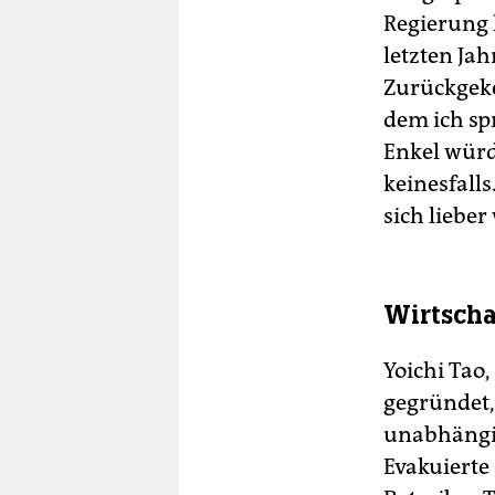
Regierung 
letzten Ja
Zurückgeke
dem ich spr
Enkel würd
keinesfall
sich lieber
Wirtscha
Yoichi Tao,
gegründet,
unabhängig 
Evakuiert