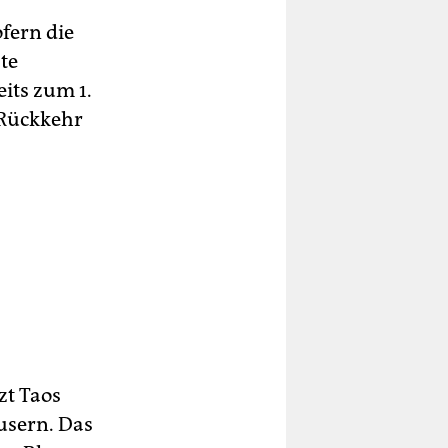
fern die
te
its zum 1.
 Rückkehr
zt Taos
usern. Das