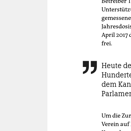
Betreiber 
Unterstütz
gemessene 
Jahresdosi
April 2017
frei.
Heute d

Hunderte
dem Kan
Parlame
Um die Zur
Verein auf