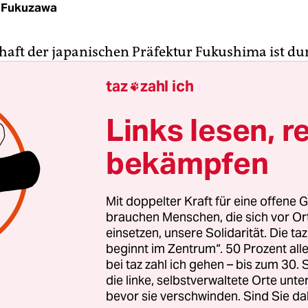
 Fukuzawa
haft der japanischen Präfektur Fukushima ist du
e im März 2011 geprägt. Berge schwarzer Plastik
taz
zahl ich

 jeweils einer Tonne Erde. Fünf Zentimeter tief w
ierung abgetragen. Ein Bauer des Dorfes Iitate,
Links lesen, r
Säcke lagen, sagte mir bei einer Reise im Novembe
 dass die Säcke wohl lange dort liegen bleiben. Ein
bekämpfen
 ich keine schwarzen Berge mehr. Sie waren von 
nen überdeckt.
Mit doppelter Kraft für eine offene G
brauchen Menschen, die sich vor O
minierung der Sperrgebiete II und III gilt als
einsetzen, unsere Solidarität. Die ta
beginnt im Zentrum“. 50 Prozent a
en. Eigentlich sollten die 36 Millionen Säcke in z
bei taz zahl ich gehen – bis zum 30
gern im hoch verstrahlten Sperrgebiet I gesamm
die linke, selbstverwaltete Orte unte
nkauf der dafür notwendigen Gelände ist längst 
bevor sie verschwinden. Sind Sie da