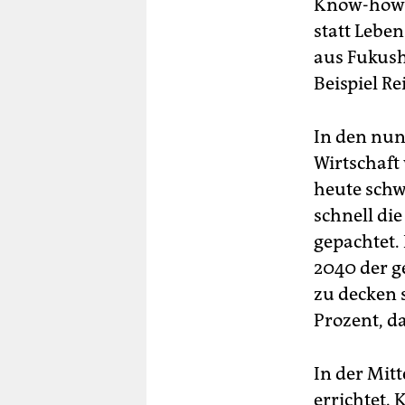
Know-how l
statt Lebe
aus Fukush
Beispiel Re
In den nun
Wirtschaft 
heute schw
schnell di
gepachtet.
2040 der g
zu decken s
Prozent, d
In der Mit
errichtet. 