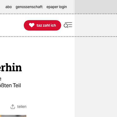
abo
genossenschaft
epaper login

taz zahl ich
taz zahl ich
rhin
e
ößten Teil
teilen