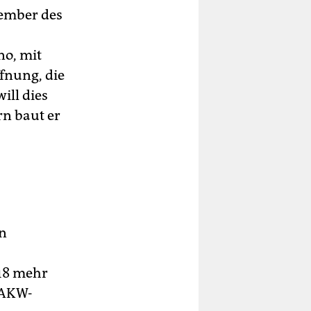
vember des
no, mit
ffnung, die
ill dies
rn baut er
in
018 mehr
 AKW-