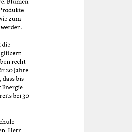
re. Blumen
 Produkte
 wie zum
t werden.
 die
 glitzern
ben recht
ür 20 Jahre
 dass bis
 Energie
reits bei 30
schule
den. Herr