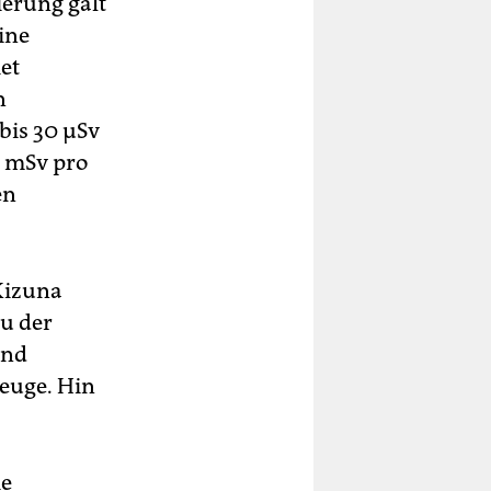
erung galt
ine
et
n
bis 30 μSv
0 mSv pro
en
(Kizuna
au der
und
zeuge. Hin
ie