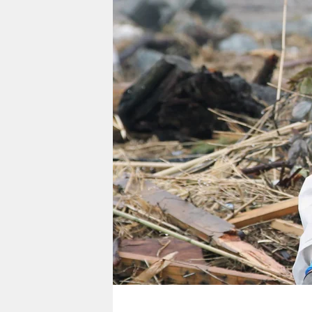
berlin
nord
wahrheit
verlag
verlag
veranstaltungen
shop
fragen & hilfe
unterstützen
abo
genossenschaft