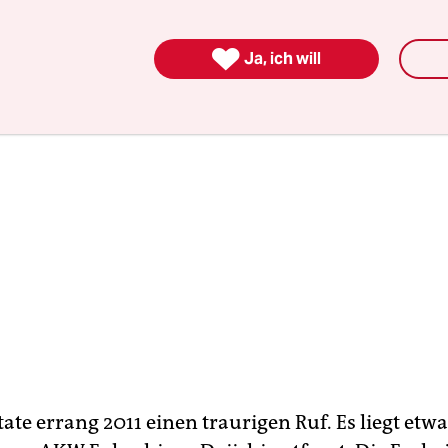

Ja, ich will
tate errang 2011 einen traurigen Ruf. Es liegt etw