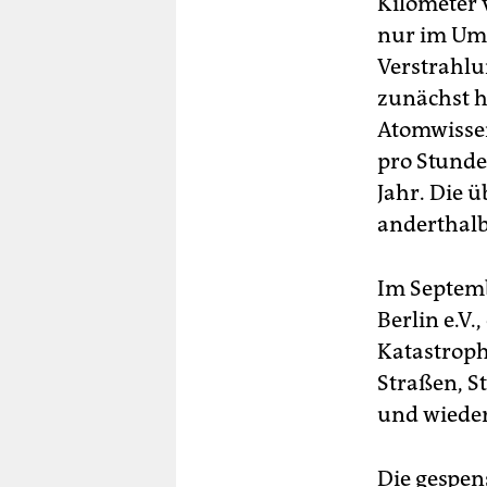
Kilometer 
nur im Umk
Verstrahlu
zunächst h
Atomwissen
pro Stunde:
Jahr. Die 
anderthalb
Im Septemb
Berlin e.V
Katastroph
Straßen, St
und wieder 
Die gespens