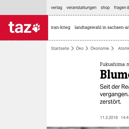
hautnavigation anspringen
hauptinhalt anspringen
footer anspringen
verlag
veranstaltungen
shop
fragen &
iran-krieg
landtagswahl in sachsen-an

taz zahl ich
taz zahl ich
Startseite
Öko
Ökonomie
Atomk
themen
politik
Fukushima 
Blum
öko
Seit der R
gesellschaft
vergangen. 
zerstört.
kultur
sport
11.3.2018
14:4