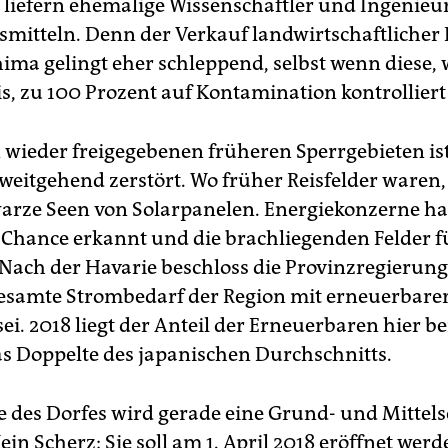
iefern ehemalige Wissenschaftler und Ingenieu
nsmitteln. Denn der Verkauf landwirtschaftlicher
ima gelingt eher schleppend, selbst wenn diese,
is, zu 100 Prozent auf Kontamination kon­trollier
 wieder freigegebenen früheren Sperrgebieten ist
weitgehend zerstört. Wo früher Reisfelder waren,
arze Seen von Solarpanelen. Energiekonzerne ha
e Chance erkannt und die brachliegenden Felder f
 Nach der Havarie beschloss die Provinzregierung,
esamte Strombedarf der Region mit erneuerbarer
ei. 2018 liegt der Anteil der Erneuerbaren hier be
as Doppelte des japanischen Durchschnitts.
te des Dorfes wird gerade eine Grund- und Mittel
Kein Scherz: Sie soll am 1. April 2018 eröffnet wer