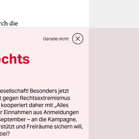
rch die
säcke,
Gerade nicht
urde zur
 auf dessen
echts
r 2016
 Jahr
grünen
esellschaft! Besonders jetzt
rt gegen Rechtsextremismus
z kooperiert daher mit „Alles
ller Einnahmen aus Anmeldungen
wei
. September – an die Kampagne,
elt werden.
rstützt und Freiräume sichern will,
nicht
bei?