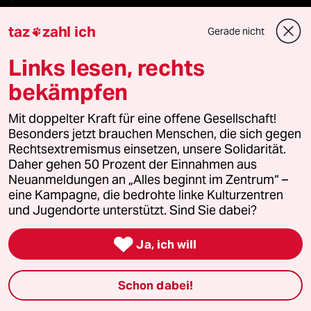
taz zahl ich
taz
zahl ich
Gerade nicht

Links lesen, rechts
recherchefonds ausland
bekämpfen
panterstiftung
Mit doppelter Kraft für eine offene Gesellschaft!
panterpreis 2026
Besonders jetzt brauchen Menschen, die sich gegen
Rechtsextremismus einsetzen, unsere Solidarität.
Daher gehen 50 Prozent der Einnahmen aus
Neuanmeldungen an „Alles beginnt im Zentrum“ –
Podcast
eine Kampagne, die bedrohte linke Kulturzentren
und Jugendorte unterstützt. Sind Sie dabei?
bundestalk

Ja, ich will
fernverbindung
Schon dabei!
klima update°