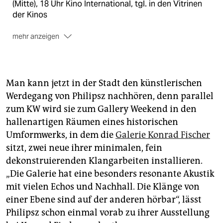
(Mitte), 18 Uhr Kino International, tgl. in den Vitrinen
der Kinos
mehr anzeigen
Susan Philipsz, „Rosa“, tgl. 12 Uhr im
KW
,
Auguststraße 69; „Slow Fresh Fount“,
Galerie Konrad
Fischer
, 1.Mai–17. Juni, Di.–Sa. 11–18 Uhr, Neue
Grünstraße 12
Man kann jetzt in der Stadt den künstlerischen
Werdegang von Philipsz nachhören, denn parallel
Josef Strau, „Mephisto Hours“,
Galerie Buchholz
, bis
zum KW wird sie zum Gallery Weekend in den
24.4., Di–Sa 11–18Uhr, Fasanenstraße 30
hallenartigen Räumen eines historischen
Umformwerks, in dem die
Galerie Konrad Fischer
sitzt, zwei neue ihrer minimalen, fein
dekonstruierenden Klangarbeiten installieren.
„Die Galerie hat eine besonders resonante Akustik
mit vielen Echos und Nachhall. Die Klänge von
einer Ebene sind auf der anderen hörbar“, lässt
Philipsz schon einmal vorab zu ihrer Ausstellung