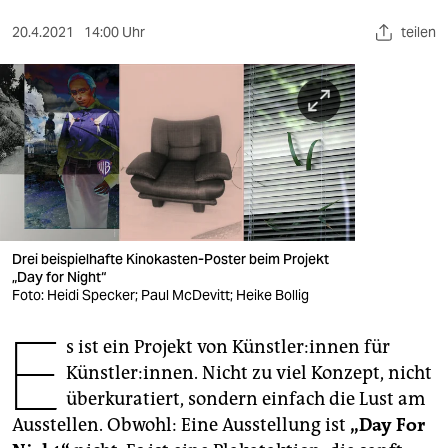
berlin
20.4.2021
14:00 Uhr
teilen
nord
wahrheit
verlag
verlag
veranstaltungen
shop
Drei beispielhafte Kinokasten-Poster beim Projekt
„Day for Night“
fragen & hilfe
Foto: Heidi Specker; Paul McDevitt; Heike Bollig
E
unterstützen
s ist ein Projekt von Künst­le­r:in­nen für
Künstler:innen. Nicht zu viel Konzept, nicht
abo
überkuratiert, sondern einfach die Lust am
genossenschaft
Ausstellen. Obwohl: Eine Ausstellung ist
„Day For