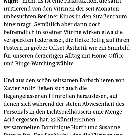
Night“
nicht. Es ist eine Plakataktion, die sanft
epaper login
irritierend von den Vitrinen der seit Monaten
unbesuchten Berliner Kinos in den Straßenraum
hineinragt. Gemütlich aber dann doch
befremdlich in so einer Vitrine wirken etwa die
verspeckten Ledersessel, die Heike Bollig auf ihren
Postern in grober Offset-Ästhetik wie ein Sinnbild
für unseren derzeitigen Alltag mit Home-Office
und Binge-Watching wählte.
Und aus den schön seltsamen Farbschlieren von
Xavier Antin ließen sich auch die
liegengelassenen Filmrollen herauslesen, auf
denen sich während der steten Abwesenheit des
Personals in den Lichtspielhäusern eine Menge
Acid ergossen hat. 22 Künst­le­r:in­nen
versammelten Dominique Hurth und Susanne