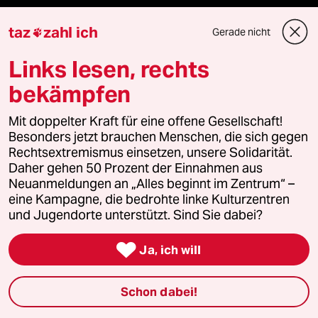
Aboservice
taz
zahl ich
Gerade nicht

ePaper Login
Links lesen, rechts
bekämpfen
Downloads für Abonnierende
Mit doppelter Kraft für eine offene Gesellschaft!
Besonders jetzt brauchen Menschen, die sich gegen
Rechtsextremismus einsetzen, unsere Solidarität.
© 2026 taz Verlags und Vertriebs GmbH
Daher gehen 50 Prozent der Einnahmen aus
Alle Rechte vorbehalten. Bei rechtlichen Fragen oder für Genehmigungen
wenden Sie sich bitte an
lizenzen@taz.de
Neuanmeldungen an „Alles beginnt im Zentrum“ –
eine Kampagne, die bedrohte linke Kulturzentren
und Jugendorte unterstützt. Sind Sie dabei?
Feedback
Redaktionsstatut
Kommune-Richtlinien
KI-

Ja, ich will
Leitlinie
Informant
Datenschutz
Impressum
AGB
Schon dabei!
Seitenwende
Einwilligungen widerrufen (Ads)