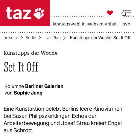

taz zahl ich
niedrigwasser
rente
landtagswahl in sachsen-anhalt
hybri

taz zahl ich
Startseite
Berlin
taz Plan
Kunsttipps der Woche: Set It Off
taz zahl ich
themen
Kunsttipps der Woche
Set It Off
politik
öko
Kolumne
Berliner Galerien
von
Sophie Jung
gesellschaft
kultur
Eine Kunstaktion belebt Berlins leere Kinovitrinen,
bei Susan Philipsz erklingen Echos der
sport
Arbeiterbewegung und Josef Strau kreiert Engel
aus Schrott.