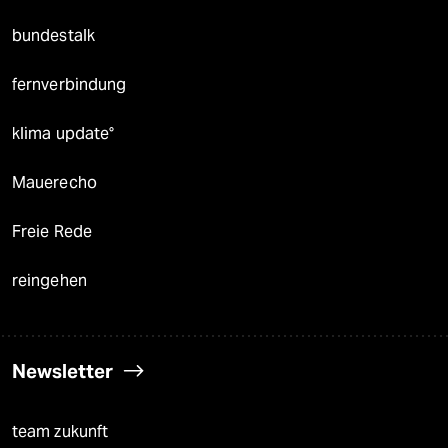
bundestalk
fernverbindung
klima update°
Mauerecho
Freie Rede
reingehen
Newsletter
team zukunft