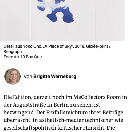
berlin
nord
wahrheit
verlag
Detail aus Yoko Ono, „A Piece of Sky“, 2019. Giclée-print /
verlag
Serigraph
Foto: Art 19 Box One
veranstaltungen
shop
Von
Brigitte Werneburg
fragen & hilfe
Die Edition, derzeit noch im MeCollectors Room in
unterstützen
der Auguststraße in Berlin zu sehen, ist
abo
bezwingend. Der Einfallsreichtum ihrer Beiträge
überrascht, in ästhetisch-medientechnischer wie
genossenschaft
gesellschaftspolitisch-kritischer Hinsicht. Die