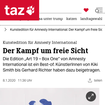

taz zahl ich
hitze
bergsteigen
usa unter trump
katzen
landtagswahl i

taz zahl ich
te
Kunstedition für Amnesty International: Der Kampf um freie Sich
taz zahl ich
themen
Kunstedition für Amnesty International
Der Kampf um freie Sicht
politik
Die Edition „Art 19 – Box One“ von Amnesty
öko
International ist ein Best-of. KünstlerInnen von Kiki
Smith bis Gerhard Richter haben dazu beigetragen.
gesellschaft
8.1.2020
11:36 Uhr
teilen
kultur
sport