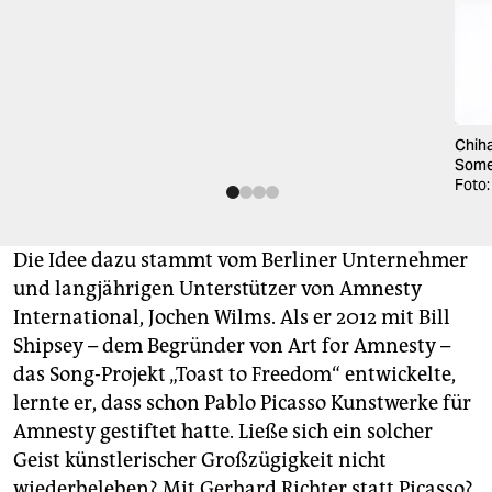
Chiha
Somer
Foto:
Die Idee dazu stammt vom Berliner Unternehmer
und langjährigen Unterstützer von Amnesty
International, Jochen Wilms. Als er 2012 mit Bill
Shipsey – dem Begründer von Art for Amnesty –
das Song-Projekt „Toast to Freedom“ entwickelte,
lernte er, dass schon Pablo Picasso Kunstwerke für
Amnesty gestiftet hatte. Ließe sich ein solcher
Geist künstlerischer Großzügigkeit nicht
wiederbeleben? Mit Gerhard Richter statt Picasso?