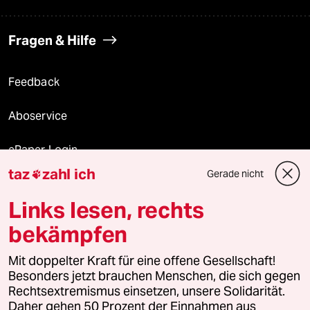
Fragen & Hilfe
Feedback
Aboservice
ePaper Login
taz
zahl ich
Gerade nicht

Downloads für Abonnierende
Links lesen, rechts
bekämpfen
© 2026 taz Verlags und Vertriebs GmbH
Mit doppelter Kraft für eine offene Gesellschaft!
Alle Rechte vorbehalten. Bei rechtlichen Fragen oder für Genehmigungen
wenden Sie sich bitte an
lizenzen@taz.de
Besonders jetzt brauchen Menschen, die sich gegen
Rechtsextremismus einsetzen, unsere Solidarität.
Daher gehen 50 Prozent der Einnahmen aus