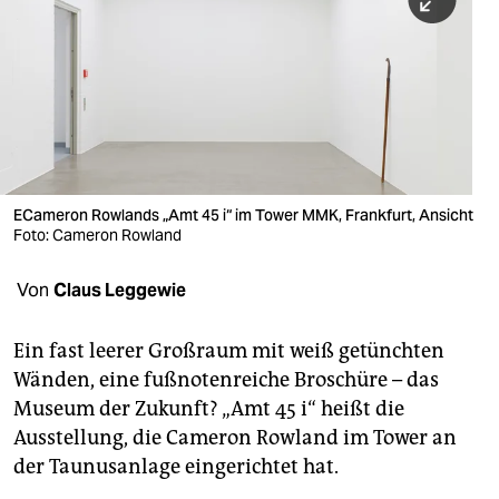
berlin
nord
wahrheit
verlag
verlag
ECameron Rowlands „Amt 45 i“ im Tower MMK, Frankfurt, Ansicht
Foto: Cameron Rowland
veranstaltungen
shop
Von
Claus Leggewie
fragen & hilfe
Ein fast leerer Großraum mit weiß getünchten
unterstützen
Wänden, eine fußnotenreiche Broschüre – das
Museum der Zukunft? „Amt 45 i“ heißt die
abo
Ausstellung, die Cameron Rowland im Tower an
genossenschaft
der Taunusanlage eingerichtet hat.