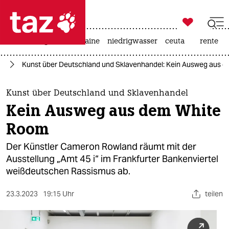

taz zahl ich
hitze
krieg in der ukraine
niedrigwasser
ceuta
rente

taz zahl ich
te
Kunst über Deutschland und Sklavenhandel: Kein Ausweg aus 
taz zahl ich
themen
Kunst über Deutschland und Sklavenhandel
Kein Ausweg aus dem White
politik
Room
öko
Der Künstler Cameron Rowland räumt mit der
Ausstellung „Amt 45 i“ im Frankfurter Bankenviertel
gesellschaft
weißdeutschen Rassismus ab.
kultur
23.3.2023
19:15 Uhr
teilen
sport