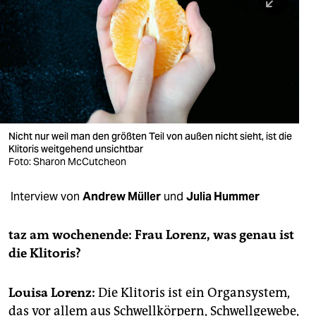
berlin
nord
wahrheit
verlag
verlag
Nicht nur weil man den größten Teil von außen nicht sieht, ist die
Klitoris weitgehend unsichtbar
veranstaltungen
Foto: Sharon McCutcheon
shop
Interview von
Andrew Müller
und
Julia Hummer
fragen & hilfe
unterstützen
taz am wochenende: Frau ­Lorenz, was genau ist
die Klitoris?
abo
genossenschaft
Louisa Lorenz:
Die Klitoris ist ein Organsystem,
das vor allem aus Schwellkörpern, Schwellgewebe,