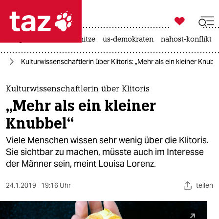

taz zahl ich
krieg in der ukraine
hitze
us-demokraten
nahost-konflikt

taz zahl ich
us
Kulturwissenschaftlerin über Klitoris: „Mehr als ein kleiner Knubb
taz zahl ich
themen
Kulturwissenschaftlerin über Klitoris
„Mehr als ein kleiner
politik
Knubbel“
öko
Viele Menschen wissen sehr wenig über die Klitoris.
Sie sichtbar zu machen, müsste auch im Interesse
gesellschaft
der Männer sein, meint Louisa Lorenz.
kultur
24.1.2019
19:16 Uhr
teilen
sport