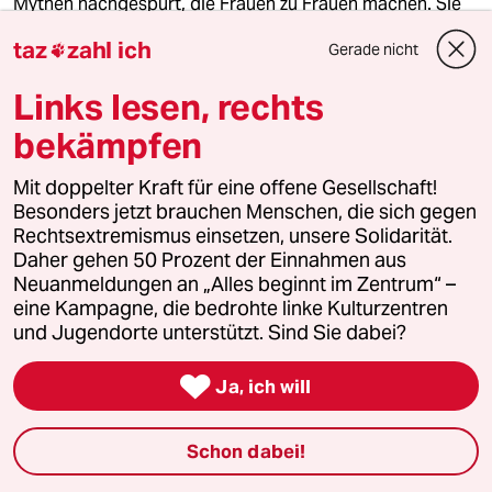
Mythen nachgespürt, die Frauen zu Frauen machen. Sie
dienen der Ausübung von Kontrolle.
taz
zahl ich
Gerade nicht

Von
Marlen Hobrack
Links lesen, rechts
bekämpfen
Mit doppelter Kraft für eine offene Gesellschaft!
Besonders jetzt brauchen Menschen, die sich gegen
Rechtsextremismus einsetzen, unsere Solidarität.
Daher gehen 50 Prozent der Einnahmen aus
Neuanmeldungen an „Alles beginnt im Zentrum“ –
eine Kampagne, die bedrohte linke Kulturzentren
und Jugendorte unterstützt. Sind Sie dabei?

Ja, ich will
Autorin über Duftkerze mit Vulvageruch
„Das ist alles viel zu niedlich“
Die Schauspielerin Gwyneth Paltrow vertreibt über ihren
Schon dabei!
Webshop eine Kerze, die nach ihrer Vagina riechen soll.