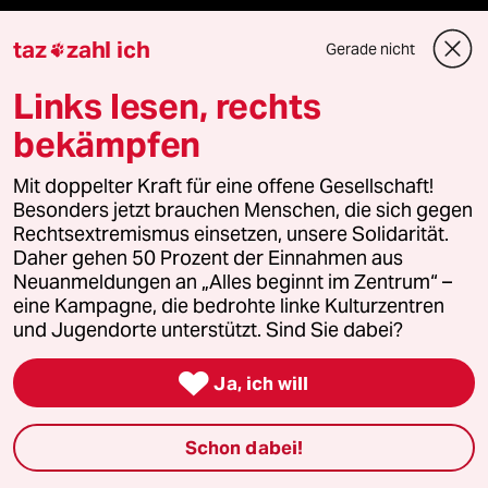
taz
zahl ich
Gerade nicht

Mehr taz Angebote
Links lesen, rechts
bekämpfen
Reisen
Mit doppelter Kraft für eine offene Gesellschaft!
Kantine
Besonders jetzt brauchen Menschen, die sich gegen
Rechtsextremismus einsetzen, unsere Solidarität.
Shop
Daher gehen 50 Prozent der Einnahmen aus
Neuanmeldungen an „Alles beginnt im Zentrum“ –
eine Kampagne, die bedrohte linke Kulturzentren
Anzeigen
und Jugendorte unterstützt. Sind Sie dabei?

Ja, ich will
Fragen & Hilfe
Schon dabei!
Feedback