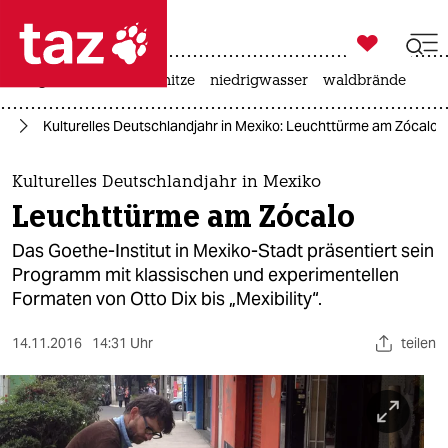

taz zahl ich
krieg in der ukraine
hitze
niedrigwasser
waldbrände

taz zahl ich
te
Kulturelles Deutschlandjahr in Mexiko: Leuchttürme am Zócalo
taz zahl ich
themen
Kulturelles Deutschlandjahr in Mexiko
Leuchttürme am Zócalo
politik
Das Goethe-Institut in Mexiko-Stadt präsentiert sein
öko
Programm mit klassischen und experimentellen
Formaten von Otto Dix bis „Mexibility“.
gesellschaft
14.11.2016
14:31 Uhr
teilen
kultur
sport