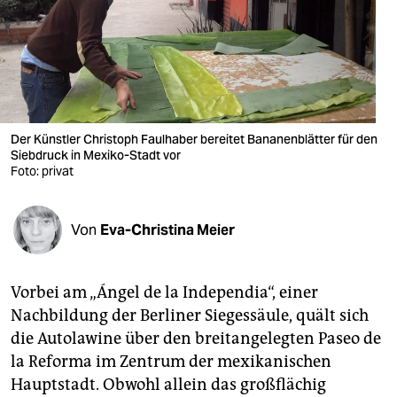
berlin
nord
wahrheit
verlag
Der Künstler Christoph Faulhaber bereitet Bananenblätter für den
verlag
Siebdruck in Mexiko-Stadt vor
Foto: privat
veranstaltungen
shop
Von
Eva-Christina Meier
fragen & hilfe
Vorbei am „Ángel de la Independia“, einer
unterstützen
Nachbildung der Berliner Siegessäule, quält sich
abo
die Autolawine über den breitangelegten Paseo de
la Reforma im Zentrum der mexikanischen
genossenschaft
Hauptstadt. Obwohl allein das großflächig