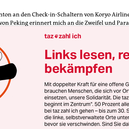
nton an den Check-in-Schaltern von Koryo Airlin
von Peking erinnert mich an die Zweifel und Para
chen hatte. Ist es eine gute Idee, sich während ein
taz
zahl ich

 auf den Weg nach Pjöngjang zu machen? Gepäck
rprüft, die Intervalle der Alarmsirenen verschie
Links lesen, r
misch gegeneinander.
bekämpfen
orten Traavik, der 2015 ein Konzert von Laibach i
ealisierte, fragte, ob ich ihn mit einer Delegation
Mit doppelter Kraft für eine offene G
naler zeitgenössischer Künstler und Kuratoren n
brauchen Menschen, die sich vor O
einsetzen, unsere Solidarität. Die ta
begleiten möchte, habe ich im Überschwang zuge
beginnt im Zentrum“. 50 Prozent a
bei taz zahl ich gehen – bis zum 30
die linke, selbstverwaltete Orte unte
bevor sie verschwinden. Sind Sie da