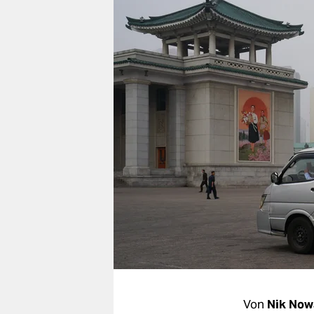
berlin
nord
wahrheit
verlag
verlag
veranstaltungen
shop
fragen & hilfe
unterstützen
abo
genossenschaft
Von
Nik Now