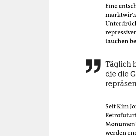
Eine entsc
marktwirts
Unterdrück
repressive
tauchen be
Täglich 

die die G
repräsen
Seit Kim J
Retrofuturi
Monumental
werden end