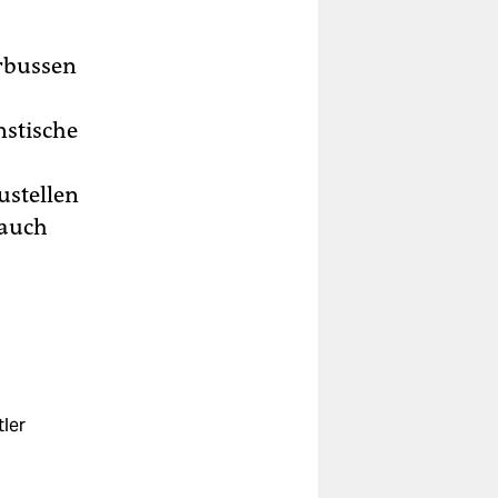
rbussen
nstische
ustellen
 auch
tler