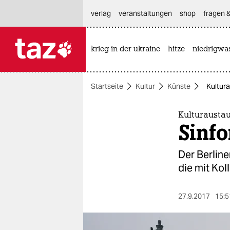
hautnavigation anspringen
hauptinhalt anspringen
footer anspringen
verlag
veranstaltungen
shop
fragen &
krieg in der ukraine
hitze
niedrigwa

taz zahl ich
taz zahl ich
Startseite
Kultur
Künste
Kultura
themen
politik
Kulturausta
Sinfo
öko
Der Berline
gesellschaft
die mit Kol
kultur
27.9.2017
15:5
sport