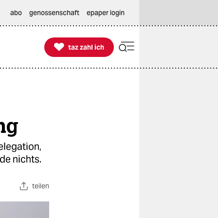
abo
genossenschaft
epaper login

taz zahl ich
taz zahl ich
ang
elegation,
de nichts.
teilen