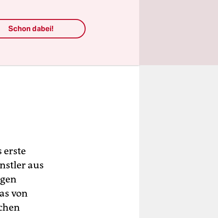
Schon dabei!
 erste
nstler aus
egen
das von
ochen