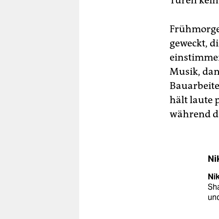
Türen kei
Frühmorge
geweckt, d
einstimmen
Musik, dan
Bauarbeite
hält laute 
während de
Ni
Ni
Sha
und