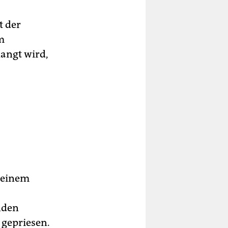
t der
m
angt wird,
 einem
nden
 gepriesen.