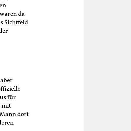
nen
 wären da
s Sichtfeld
der
 aber
ffizielle
us für
s mit
n Mann dort
deren