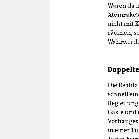
Wären da n
Atomraket
nicht mit 
räumen, so
Wahrwerdun
Doppelt
Die Realitä
schnell ein
Begleitung
Gäste und e
Vorhängesc
in einer T