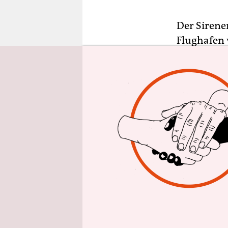
epaper login
Der Sirene
Flughafen 
ich seit Wo
Koreakrise
werden übe
polyrhyth
Als mich M
Pjöngjang r
internatio
Nordkorea 