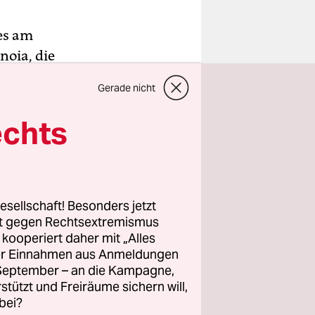
es am
noia, die
er
Gerade nicht
stücke
ben sich
echts
n
esellschaft! Besonders jetzt
ach
rt gegen Rechtsextremismus
z kooperiert daher mit „Alles
sagt.
ller Einnahmen aus Anmeldungen
. September – an die Kampagne,
rstützt und Freiräume sichern will,
bei?