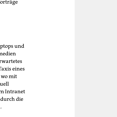
Vorträge
aptops und
tmedien
erwartetes
Taxis eines
 wo mit
uell
im Intranet
 durch die
.