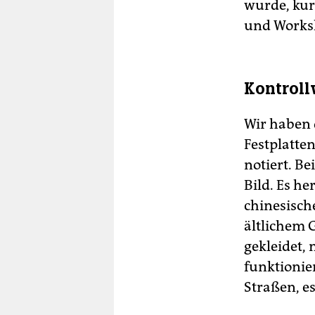
wurde, kur
und Works
Kontroll
Wir haben 
Festplatte
notiert. Be
Bild. Es he
chinesisch
ältlichem 
gekleidet,
funktionie
Straßen, e