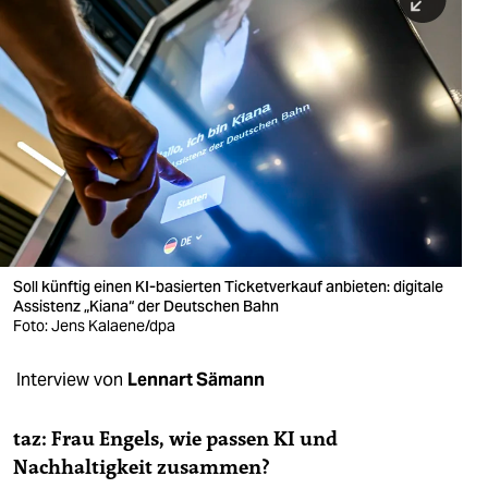
berlin
nord
wahrheit
verlag
verlag
veranstaltungen
shop
Soll künftig einen KI-basierten Ticketverkauf anbieten: digitale
Assistenz „Kiana“ der Deutschen Bahn
fragen & hilfe
Foto: Jens Kalaene/dpa
unterstützen
Interview von
Lennart Sämann
abo
taz: Frau Engels, wie passen KI und
genossenschaft
Nachhaltigkeit zusammen?