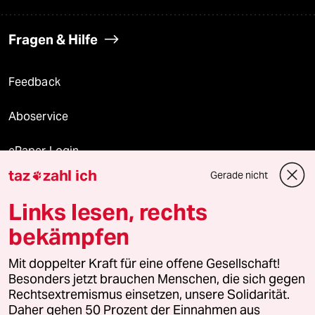
Fragen & Hilfe
Feedback
Aboservice
ePaper Login
taz
zahl ich
Gerade nicht

Downloads für Abonnierende
Links lesen, rechts
bekämpfen
© 2026 taz Verlags und Vertriebs GmbH
Mit doppelter Kraft für eine offene Gesellschaft!
Alle Rechte vorbehalten. Bei rechtlichen Fragen oder für Genehmigungen
wenden Sie sich bitte an
lizenzen@taz.de
Besonders jetzt brauchen Menschen, die sich gegen
Rechtsextremismus einsetzen, unsere Solidarität.
Daher gehen 50 Prozent der Einnahmen aus