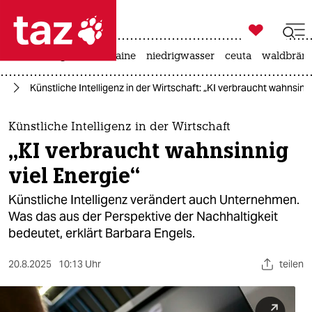

taz zahl ich
hitze
krieg in der ukraine
niedrigwasser
ceuta
waldbrän

taz zahl ich
nz
Künstliche Intelligenz in der Wirtschaft: „KI verbraucht wahnsinni
taz zahl ich
themen
Künstliche Intelligenz in der Wirtschaft
„KI verbraucht wahnsinnig
politik
viel Energie“
öko
Künstliche Intelligenz verändert auch Unternehmen.
Was das aus der Perspektive der Nachhaltigkeit
gesellschaft
bedeutet, erklärt Barbara Engels.
kultur
20.8.2025
10:13 Uhr
teilen
sport